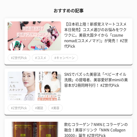
おすすめの記事
【日本初上陸！新感覚スマートコスメ
本日発売】コスメ選びのお悩みをワク
ワクに。美容大国タイから「cosme
nomad(コスメノマド)」が発売！ #Z世
代Pick
#Z世代Pick
#コスメ
#キャンペーン
SNSでバズった美容法「ベビーオイル
洗顔」の提唱者、美容愛好家mimiの美
容本が2冊同時刊行！ #Z世代Pick
#Z世代Pick
#雑誌
#美容
飲むコラーゲン？NMNとコラーゲンの
融合！美容ドリンク「NMN Collagen
30000」誕生 #Z世代Pick