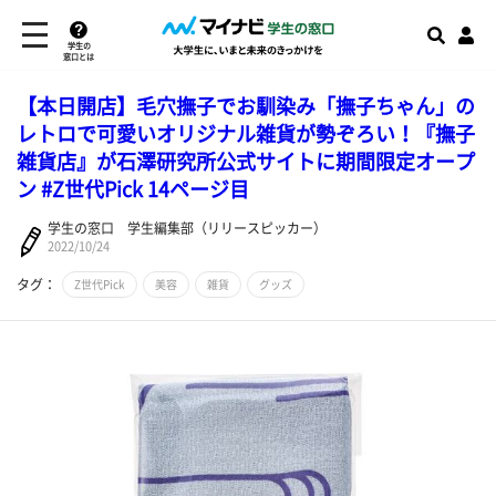
学生の
窓口とは
【本日開店】毛穴撫子でお馴染み「撫子ちゃん」の
レトロで可愛いオリジナル雑貨が勢ぞろい！『撫子
雑貨店』が石澤研究所公式サイトに期間限定オープ
ン #Z世代Pick 14ページ目
学生の窓口 学生編集部（リリースピッカー）
2022/10/24
タグ：
Z世代Pick
美容
雑貨
グッズ