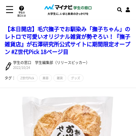
学生の
窓口とは
【本日開店】毛穴撫子でお馴染み「撫子ちゃん」の
レトロで可愛いオリジナル雑貨が勢ぞろい！『撫子
雑貨店』が石澤研究所公式サイトに期間限定オープ
ン #Z世代Pick 18ページ目
学生の窓口 学生編集部（リリースピッカー）
2022/10/24
タグ：
Z世代Pick
美容
雑貨
グッズ