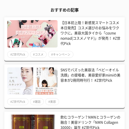
おすすめの記事
【日本初上陸！新感覚スマートコスメ
本日発売】コスメ選びのお悩みをワク
ワクに。美容大国タイから「cosme
nomad(コスメノマド)」が発売！ #Z世
代Pick
#Z世代Pick
#コスメ
#キャンペーン
SNSでバズった美容法「ベビーオイル
洗顔」の提唱者、美容愛好家mimiの美
容本が2冊同時刊行！ #Z世代Pick
#Z世代Pick
#雑誌
#美容
飲むコラーゲン？NMNとコラーゲンの
融合！美容ドリンク「NMN Collagen
30000」誕生 #Z世代Pick