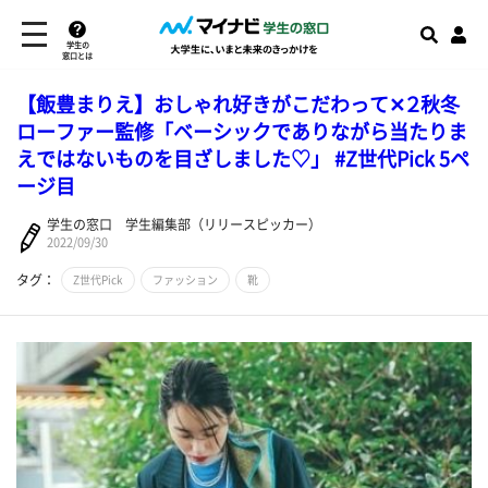
学生の
窓口とは
【飯豊まりえ】おしゃれ好きがこだわって✕２秋冬
ローファー監修「ベーシックでありながら当たりま
えではないものを目ざしました♡」 #Z世代Pick 5ペ
ージ目
学生の窓口 学生編集部（リリースピッカー）
2022/09/30
タグ：
Z世代Pick
ファッション
靴