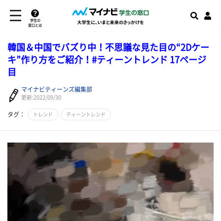
学生の
窓口とは
韓国＆中国でバズり中！不思議な見た目の“2Dケー
キ”作り方をご紹介！#ティーントレンド 17ページ
目
マイナビティーンズ編集部
更新:2022/09/30
タグ：
トレンド
ティーントレンド