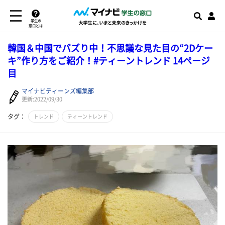
学生の
窓口とは
韓国＆中国でバズり中！不思議な見た目の“2Dケー
キ”作り方をご紹介！#ティーントレンド 14ページ
目
マイナビティーンズ編集部
更新:2022/09/30
タグ：
トレンド
ティーントレンド