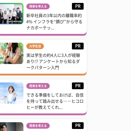
PR
将来を考える
新卒社員の3年以内の離職率約
4% インフラを“錆び”から守る
ナカボーテッ...
PR
大学生活
実は学生の約4人に3人が経験
あり!? アンケートから知るダ
ークパターン入門
PR
将来を考える
できる準備をしておけば、自信
を持って踏み出せる――ヒコロ
ヒーが教えてくれ...
PR
将来を考える