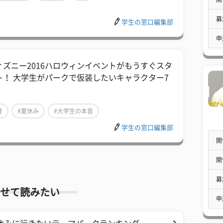
募
学生の窓口編集部
申
ィズニー2016ハロウィンイベントがもうすぐスタ
ト！ 大学生がパークで仮装したいキャラクター7
夏
#夏休み
#大学生の本音
学生の窓口編集部
開
開
募
せて読みたい
申