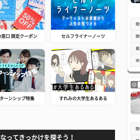
開
の窓口 限定クーポン
セルフライナーノーツ
開
募
申
ターンシップ特集
すれみの大学生あるある
開
なってきっかけを探そう！