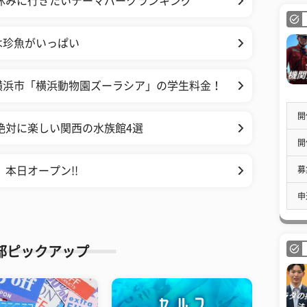
休みに行きたいテーマパークランキング
は珍魚がいっぱい
横浜市「横浜動物園ズーラシア」の学生料金！
開
絶対に楽しい関西の水族館4選
開
募
e』本日オープン!!
申
部ピックアップ