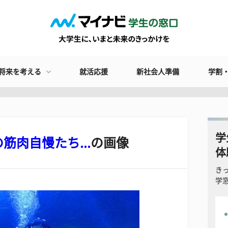
将来を考える
就活応援
新社会人準備
学割
学
肉自慢たち...
の画像
体
き
学