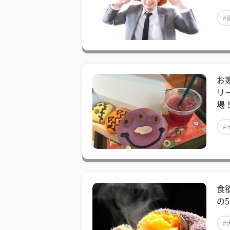
#
お
リ
場
#
食
の5
#