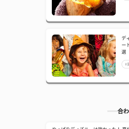
デ
ー
選
#
合わ