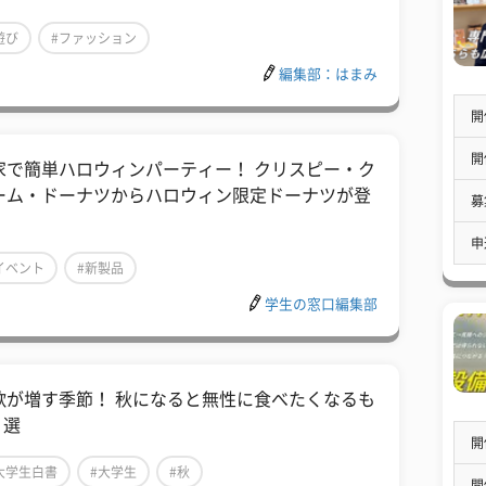
遊び
#ファッション
編集部：はまみ
開
開
家で簡単ハロウィンパーティー！ クリスピー・ク
ーム・ドーナツからハロウィン限定ドーナツが登
募
！
申
イベント
#新製品
学生の窓口編集部
欲が増す季節！ 秋になると無性に食べたくなるも
 選
開
大学生白書
#大学生
#秋
開