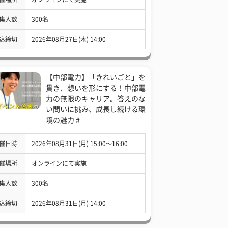
集人数
300名
込締切
2026年08月27日(木) 14:00
【中部電力】「きれいごと」を
貫き、想いを形にする！中部電
力の無限のキャリア。答えのな
い問いに挑み、成長し続ける環
境の魅力 #
催日時
2026年08月31日(月) 15:00〜16:00
催場所
オンラインにて実施
集人数
300名
込締切
2026年08月31日(月) 14:00