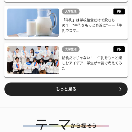
PR
大学生活
「牛乳」は学校給食だけで飲むも
の？ “牛乳をもっと身近に”――「牛
乳でスマ...
PR
大学生活
給食だけじゃない！ 牛乳をもっと楽
しむアイデア、学生が本気で考えてみ
た
もっと見る