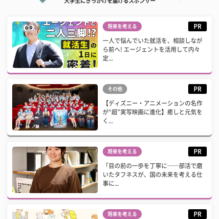
大学生にきっかけを届けるスポンサー
PR
将来を考える
一人で悩んでいた就活を、相談しなが
ら前へ! エージェントを活用して内々
定...
PR
その他
【ディズニー・アニメーションの名作
が“超”実写映画に進化】癒しと元気を
く...
PR
将来を考える
「目の前の一歩を丁寧に──部活で磨
いたタフネスが、国の未来を考える仕
事に...
PR
将来を考える