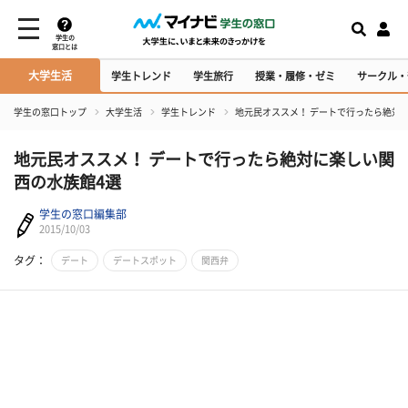
学生の
窓口とは
大学生活
学生トレンド
学生旅行
授業・履修・ゼミ
サークル・
学生の窓口トップ
大学生活
学生トレンド
地元民オススメ！ デートで行ったら絶対
地元民オススメ！ デートで行ったら絶対に楽しい関
西の水族館4選
学生の窓口編集部
2015/10/03
タグ：
デート
デートスポット
関西弁