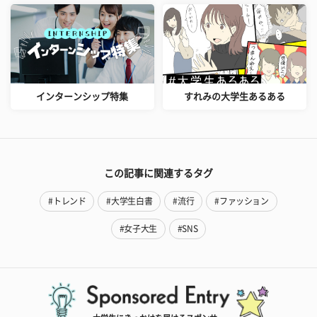
インターンシップ特集
すれみの大学生あるある
この記事に関連するタグ
#トレンド
#大学生白書
#流行
#ファッション
#女子大生
#SNS