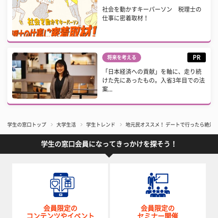
社会を動かすキーパーソン 税理士の
仕事に密着取材！
PR
将来を考える
「日本経済への貢献」を軸に、走り続
けた先にあったもの。入省3年目での法
案...
学生の窓口トップ
大学生活
学生トレンド
地元民オススメ！ デートで行ったら絶対
学生の窓口会員になってきっかけを探そう！
会員限定の
会員限定の
コンテンツやイベント
セミナー開催