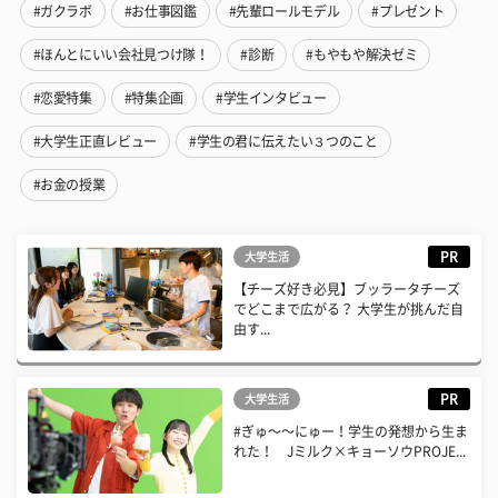
#ガクラボ
#お仕事図鑑
#先輩ロールモデル
#プレゼント
#ほんとにいい会社見つけ隊！
#診断
#もやもや解決ゼミ
#恋愛特集
#特集企画
#学生インタビュー
#大学生正直レビュー
#学生の君に伝えたい３つのこと
#お金の授業
PR
大学生活
【チーズ好き必見】ブッラータチーズ
でどこまで広がる？ 大学生が挑んだ自
由す...
PR
大学生活
#ぎゅ〜〜にゅー！学生の発想から生ま
れた！ Jミルク×キョーソウPROJE...