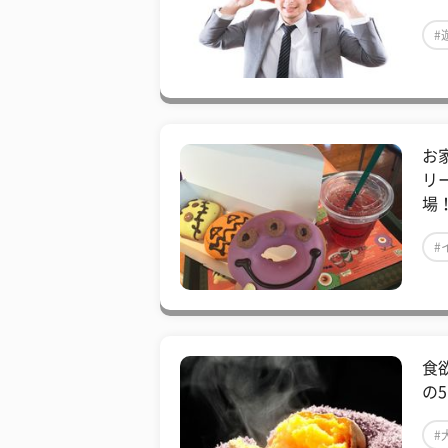
#
お
リ
場
#
食
の5
#