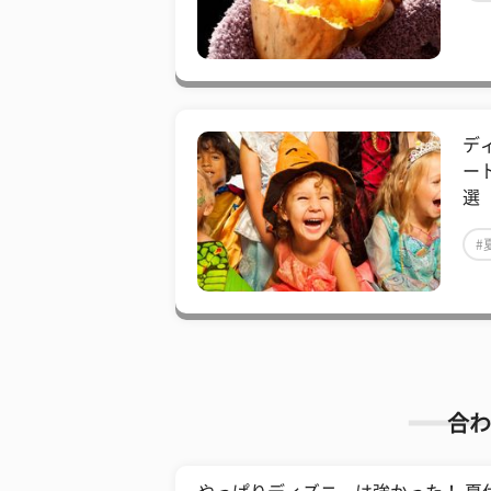
デ
ー
選
#
合わ