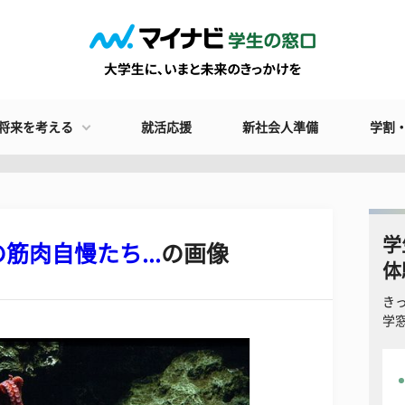
将来を考える
就活応援
新社会人準備
学割
学
肉自慢たち...
の画像
体
き
学