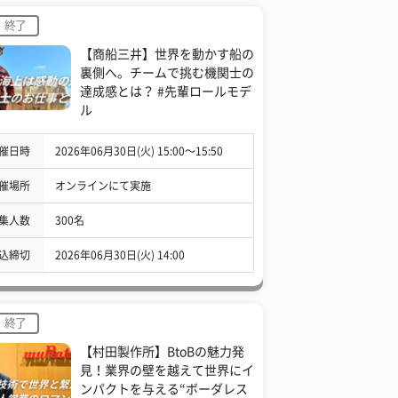
終了
【商船三井】世界を動かす船の
裏側へ。チームで挑む機関士の
達成感とは？ #先輩ロールモデ
ル
催日時
2026年06月30日(火) 15:00〜15:50
催場所
オンラインにて実施
集人数
300名
込締切
2026年06月30日(火) 14:00
終了
【村田製作所】BtoBの魅力発
見！業界の壁を越えて世界にイ
ンパクトを与える“ボーダレス