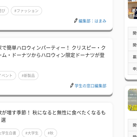
遊び
#ファッション
編集部：はまみ
開
開
家で簡単ハロウィンパーティー！ クリスピー・ク
ーム・ドーナツからハロウィン限定ドーナツが登
募
！
申
イベント
#新製品
学生の窓口編集部
欲が増す季節！ 秋になると無性に食べたくなるも
 選
開
大学生白書
#大学生
#秋
開