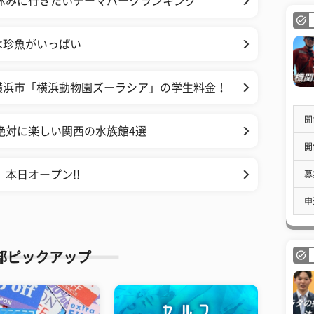
休みに行きたいテーマパークランキング
は珍魚がいっぱい
横浜市「横浜動物園ズーラシア」の学生料金！
開
絶対に楽しい関西の水族館4選
開
e』本日オープン!!
募
申
部ピックアップ