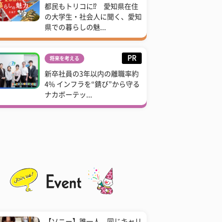
都民もトリコに⁉ 愛知県在住
の大学生・社会人に聞く、愛知
県での暮らしの魅...
PR
将来を考える
新卒社員の3年以内の離職率約
4% インフラを“錆び”から守る
ナカボーテッ...
【ソニー】誰一人、同じキャリ