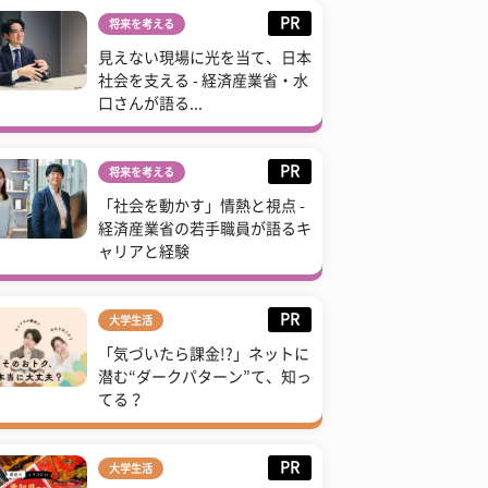
PR
将来を考える
見えない現場に光を当て、日本
社会を支える - 経済産業省・水
口さんが語る...
PR
将来を考える
「社会を動かす」情熱と視点 -
経済産業省の若手職員が語るキ
ャリアと経験
PR
大学生活
「気づいたら課金!?」ネットに
潜む“ダークパターン”て、知っ
てる？
PR
大学生活