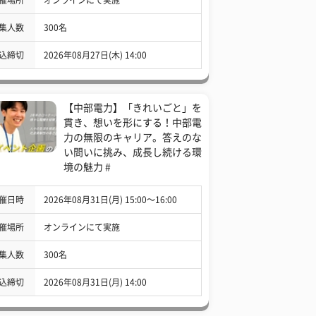
集人数
300名
込締切
2026年08月27日(木) 14:00
【中部電力】「きれいごと」を
貫き、想いを形にする！中部電
力の無限のキャリア。答えのな
い問いに挑み、成長し続ける環
境の魅力 #
催日時
2026年08月31日(月) 15:00〜16:00
催場所
オンラインにて実施
集人数
300名
込締切
2026年08月31日(月) 14:00