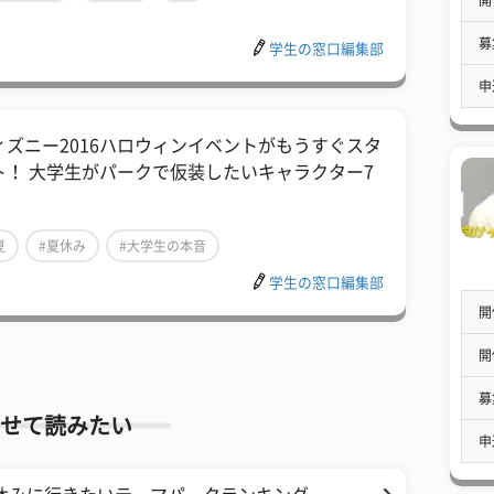
募
学生の窓口編集部
申
ィズニー2016ハロウィンイベントがもうすぐスタ
ト！ 大学生がパークで仮装したいキャラクター7
夏
#夏休み
#大学生の本音
学生の窓口編集部
開
開
募
せて読みたい
申