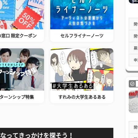
開
の窓口 限定クーポン
セルフライナーノーツ
開
募
申
ターンシップ特集
すれみの大学生あるある
開
なってきっかけを探そう！