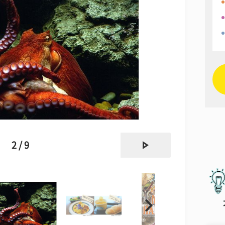
next
2 / 9