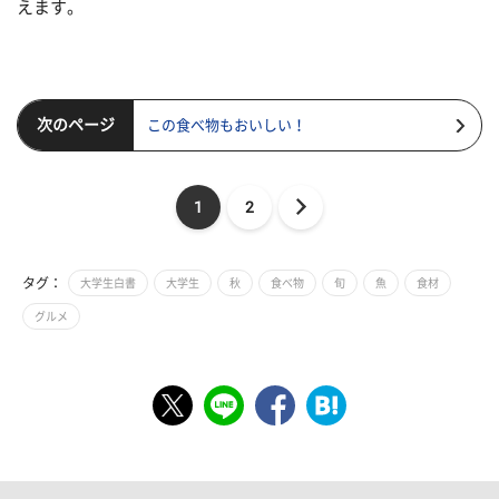
えます。
次のページ
この食べ物もおいしい！
1
2
タグ：
大学生白書
大学生
秋
食べ物
旬
魚
食材
グルメ