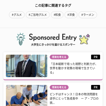
この記事に関連するタグ
#グルメ
#ご当地グルメ
#和食
#洋食
#ラーメン
大学生にきっかけを届けるスポンサー
PR
将来を考える
「日本縦断で培った視野と判断力が、
世界を動かす政策の現場で生きてい
る」
PR
将来を考える
ピンチはチャンス！日本の物流問題を
逆手にとって急成長中 ー ア・プロの
挑...