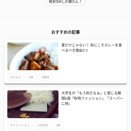
格安SIMしか勝たん！
おすすめの記事
夏だけじゃない！ 秋にこそカレーを食
べるべき理由3つ
#グルメ
#秋
#食材
​大学生が「もう秋だなぁ」と感じる瞬
間6選「秋物ファッション」「スーパー
に柿」
#ファッション
#大学生
#秋