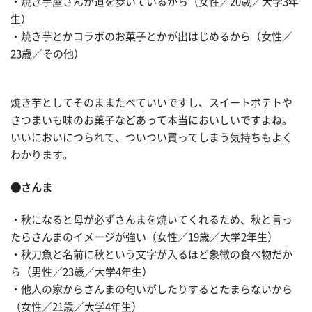
・焼き芋屋さんが道を歩いているから（女性／20歳／大学3年
生）
・焼き芋とかコラボのお菓子とかが出はじめるから（女性／
23歳／その他）
焼き芋としてそのままたべていいですし、スイートポテトや
さつまいも味のお菓子などあって本当においしいですよね。
いいにおいにつられて、ついつい買ってしまう気持ちもよく
わかります。
●さんま
・秋になると母が必ずさんまを焼いてくれるため、秋と言っ
たらさんまのイメージが強い（女性／19歳／大学2年生）
・秋刀魚と名前に秋という文字が入るほど象徴の食べ物だか
ら（男性／23歳／大学4年生）
・他人の家からさんまの匂いがしたりするとたまらないから
（女性／21歳／大学4年生）