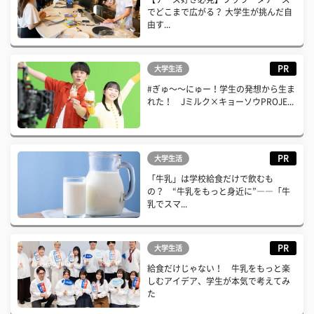
でどこまで広がる？ 大学生が挑んだ自
由す...
PR
大学生活
#ぎゅ〜〜にゅー！学生の発想から生ま
れた！ Jミルク×キョーソウPROJE...
PR
大学生活
「牛乳」は学校給食だけで飲むも
の？ “牛乳をもっと身近に”――「牛
乳でスマ...
PR
大学生活
給食だけじゃない！ 牛乳をもっと楽
しむアイデア、学生が本気で考えてみ
た