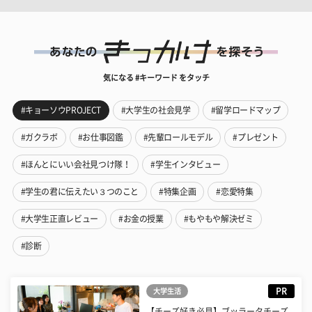
気になる #キーワード をタッチ
#キョーソウPROJECT
#大学生の社会見学
#留学ロードマップ
#ガクラボ
#お仕事図鑑
#先輩ロールモデル
#プレゼント
#ほんとにいい会社見つけ隊！
#学生インタビュー
#学生の君に伝えたい３つのこと
#特集企画
#恋愛特集
#大学生正直レビュー
#お金の授業
#もやもや解決ゼミ
#診断
PR
大学生活
【チーズ好き必見】ブッラータチーズ