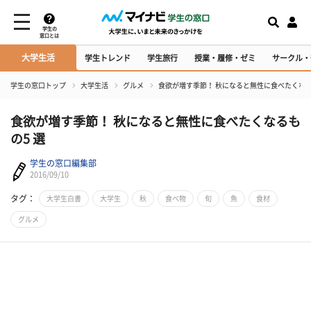
学生の
窓口とは
大学生活
学生トレンド
学生旅行
授業・履修・ゼミ
サークル・
学生の窓口トップ
大学生活
グルメ
食欲が増す季節！ 秋になると無性に食べたくなる
食欲が増す季節！ 秋になると無性に食べたくなるも
の5 選
学生の窓口編集部
2016/09/10
タグ：
大学生白書
大学生
秋
食べ物
旬
魚
食材
グルメ