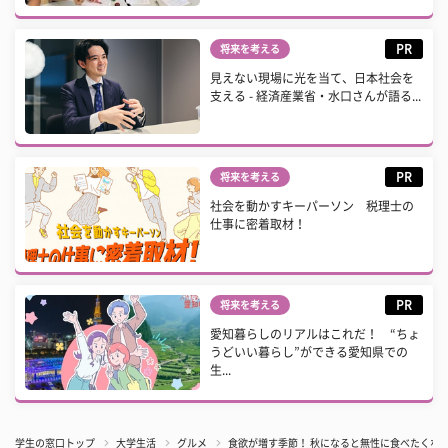
PR
将来を考える
見えない現場に光を当て、日本社会を
支える - 経済産業省・水口さんが語る...
PR
将来を考える
社会を動かすキーパーソン 税理士の
仕事に密着取材！
PR
将来を考える
愛知暮らしのリアルはこれだ！ “ちょ
うどいい暮らし”ができる愛知県での
生...
学生の窓口トップ
大学生活
グルメ
食欲が増す季節！ 秋になると無性に食べたくなる