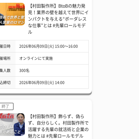
【村田製作所】BtoBの魅力発
見！業界の壁を越えて世界にイ
ンパクトを与える“ボーダレス
な仕事”とは #先輩ロールモデ
ル
催日時
2026年06月09日(火) 15:00〜16:00
催場所
オンラインにて実施
集人数
300名
込締切
2026年06月09日(火) 14:00
終了
【村田製作所】飾らず、偽ら
ず、自分らしく。村田製作所で
活躍する先輩の就活術と企業の
魅力とは #先輩ロールモデル