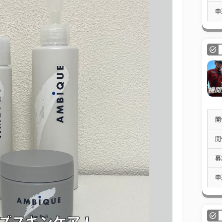
申
開
開
募
申