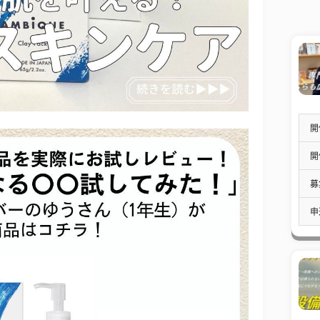
開
開
募
申