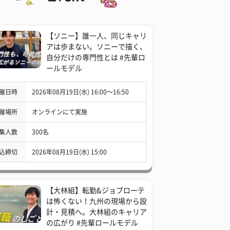
【ソニー】誰一人、同じキャリ
アは歩まない。ソニーで描く、
自分だけの専門性とは #先輩ロ
ールモデル
催日時
2026年08月19日(水) 16:00〜16:50
催場所
オンラインにて実施
集人数
300名
込締切
2026年08月19日(水) 15:00
【大林組】転勤&ジョブローテ
は怖くない！九州の現場から設
計・見積へ。大林組のキャリア
の広がり #先輩ロールモデル