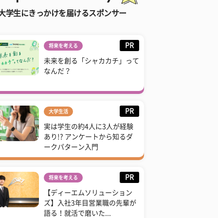
大学生にきっかけを届けるスポンサー
PR
将来を考える
未来を創る「シャカカチ」って
なんだ？
PR
大学生活
実は学生の約4人に3人が経験
あり!? アンケートから知るダ
ークパターン入門
PR
将来を考える
【ディーエムソリューション
ズ】入社3年目営業職の先輩が
語る！就活で磨いた...