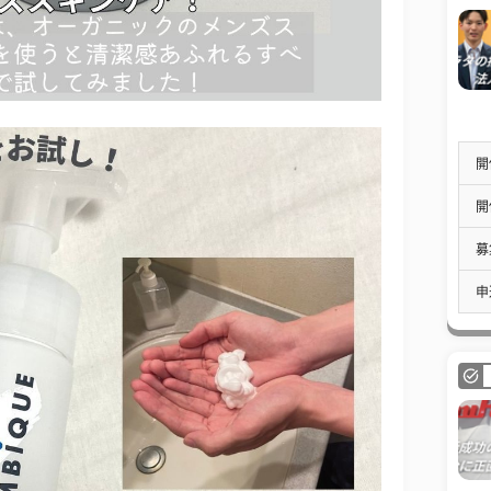
開
開
募
申