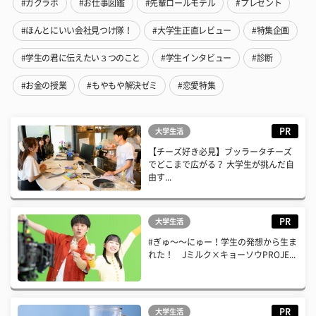
#ガクラボ
#お仕事図鑑
#先輩ロールモデル
#プレゼント
#ほんとにいい会社見つけ隊！
#大学生正直レビュー
#特集企画
#学生の君に伝えたい３つのこと
#学生インタビュー
#診断
#お金の授業
#もやもや解決ゼミ
#恋愛特集
PR
大学生活
【チーズ好き必見】ブッラータチーズ
でどこまで広がる？ 大学生が挑んだ自
由す...
PR
大学生活
#ぎゅ〜〜にゅー！学生の発想から生ま
れた！ Jミルク×キョーソウPROJE...
PR
大学生活