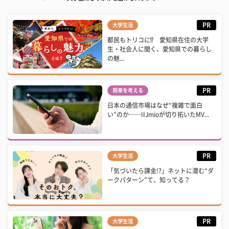
PR
大学生活
都民もトリコに⁉ 愛知県在住の大学
生・社会人に聞く、愛知県での暮らし
の魅...
PR
将来を考える
日本の通信市場はなぜ“複雑で面白
い”のか──IIJmioが切り拓いたMV...
PR
大学生活
「気づいたら課金!?」ネットに潜む“ダ
ークパターン”て、知ってる？
PR
大学生活