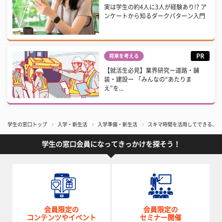
実は学生の約4人に3人が経験あり!? ア
ンケートから知るダークパターン入門
PR
将来を考える
【就活生必見】業界研究ー道路・舗
装・建設ー 「みんなの“あたりま
え”を...
学生の窓口トップ
入学・新生活
入学準備・新生活
スキマ時間を活用してできる、学
学生の窓口会員になってきっかけを探そう！
会員限定の
会員限定の
コンテンツやイベント
セミナー開催