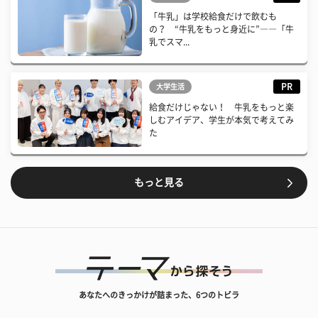
「牛乳」は学校給食だけで飲むも
の？ “牛乳をもっと身近に”――「牛
乳でスマ...
PR
大学生活
給食だけじゃない！ 牛乳をもっと楽
しむアイデア、学生が本気で考えてみ
た
もっと見る
あなたへのきっかけが詰まった、6つのトビラ