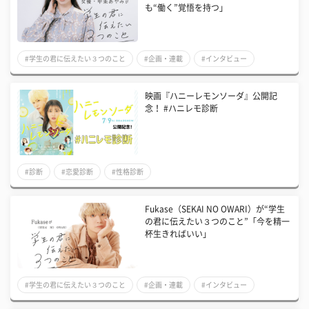
も“働く”覚悟を持つ」
#学生の君に伝えたい３つのこと
#企画・連載
#インタビュー
映画『ハニーレモンソーダ』公開記
念！ #ハニレモ診断
#診断
#恋愛診断
#性格診断
Fukase（SEKAI NO OWARI）が“学生
の君に伝えたい３つのこと”「今を精一
杯生きればいい」
#学生の君に伝えたい３つのこと
#企画・連載
#インタビュー