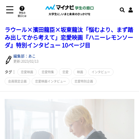
学生の
窓口とは
ラウール×濱田龍臣×坂東龍汰「悩むより、まず踏
み出してから考えて」恋愛映画『ハニーレモンソー
ダ』特別インタビュー 10ページ目
編集部：あこ
更新:2023/02/13
タグ：
恋愛映画
恋愛特集
恋愛
映画
インタビュー
会員限定企画
恋愛映画インタビュー
恋愛特別企画