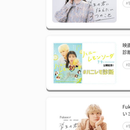
#
#
映
診
#
Fu
い
#