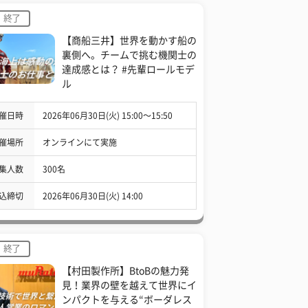
終了
【商船三井】世界を動かす船の
裏側へ。チームで挑む機関士の
達成感とは？ #先輩ロールモデ
ル
催日時
2026年06月30日(火) 15:00〜15:50
催場所
オンラインにて実施
集人数
300名
込締切
2026年06月30日(火) 14:00
終了
【村田製作所】BtoBの魅力発
見！業界の壁を越えて世界にイ
ンパクトを与える“ボーダレス