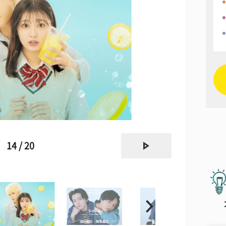
next
14 / 20