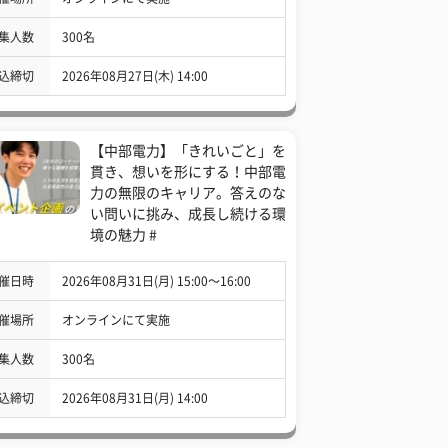
集人数
300名
込締切
2026年08月27日(木) 14:00
【中部電力】「きれいごと」を
貫き、想いを形にする！中部電
力の無限のキャリア。答えのな
い問いに挑み、成長し続ける環
境の魅力 #
催日時
2026年08月31日(月) 15:00〜16:00
催場所
オンラインにて実施
集人数
300名
込締切
2026年08月31日(月) 14:00