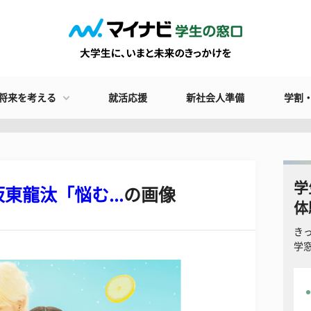
将来を考える
就活応援
新社会人準備
学割
学
龍汰「悩む...
の画像
体
き
学