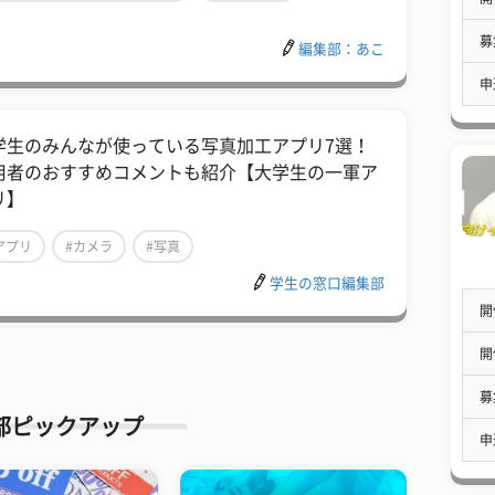
インタビュー
募
編集部：あこ
申
学生のみんなが使っている写真加工アプリ7選！
用者のおすすめコメントも紹介【大学生の一軍ア
リ】
アプリ
#カメラ
#写真
学生の窓口編集部
開
開
募
部ピックアップ
申