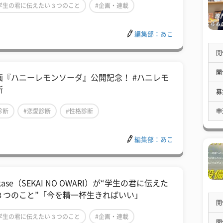
学生の君に伝えたい３つのこと
#企画・連載
インタビュー
編集部：あこ
開
開
画『ハニーレモンソーダ』公開記念！ #ハニレモ
断
募
申
診断
#恋愛診断
#性格診断
編集部：あこ
kase（SEKAI NO OWARI）が“学生の君に伝えた
３つのこと”「今を精一杯生きればいい」
開
学生の君に伝えたい３つのこと
#企画・連載
開