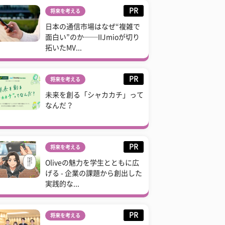
PR
将来を考える
日本の通信市場はなぜ“複雑で
面白い”のか──IIJmioが切り
拓いたMV...
PR
将来を考える
未来を創る「シャカカチ」って
なんだ？
PR
将来を考える
Oliveの魅力を学生とともに広
げる - 企業の課題から創出した
実践的な...
PR
将来を考える