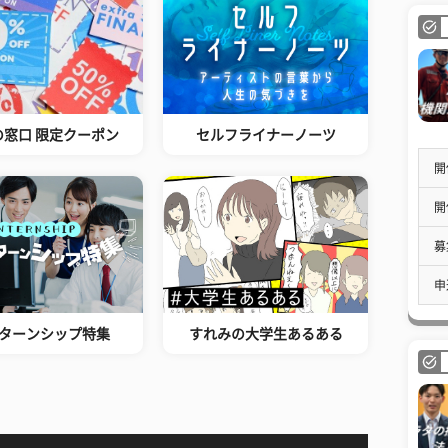
の窓口 限定クーポン
セルフライナーノーツ
開
開
募
申
ターンシップ特集
すれみの大学生あるある