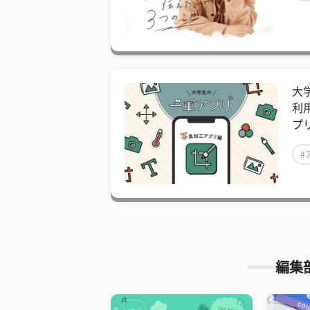
#
大
利
プ
#
編集