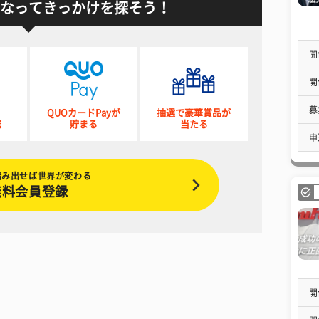
なってきっかけを探そう！
開
開
募
QUOカードPayが
抽選で豪華賞品が
催
貯まる
当たる
申
踏み出せば世界が変わる
無料会員登録
開