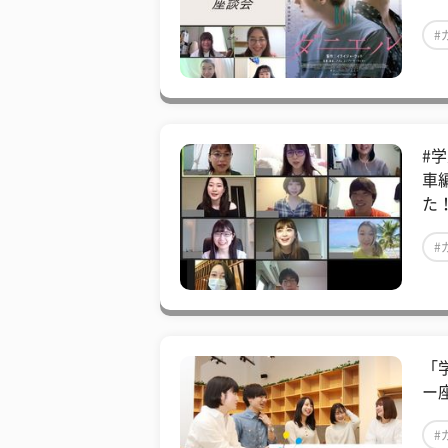
#
#
車
た
#
「
ー
#