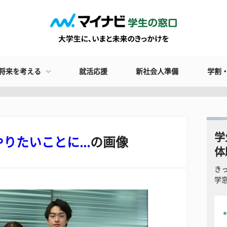
将来を考える
就活応援
新社会人準備
学割
学
たいことに...
の画像
体
き
学