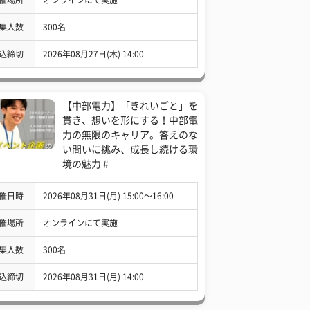
集人数
300名
込締切
2026年08月27日(木) 14:00
【中部電力】「きれいごと」を
貫き、想いを形にする！中部電
力の無限のキャリア。答えのな
い問いに挑み、成長し続ける環
境の魅力 #
催日時
2026年08月31日(月) 15:00〜16:00
催場所
オンラインにて実施
集人数
300名
込締切
2026年08月31日(月) 14:00