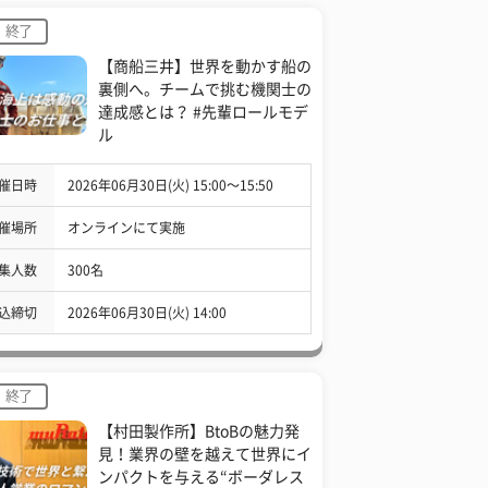
終了
【商船三井】世界を動かす船の
裏側へ。チームで挑む機関士の
達成感とは？ #先輩ロールモデ
ル
催日時
2026年06月30日(火) 15:00〜15:50
催場所
オンラインにて実施
集人数
300名
込締切
2026年06月30日(火) 14:00
終了
【村田製作所】BtoBの魅力発
見！業界の壁を越えて世界にイ
ンパクトを与える“ボーダレス