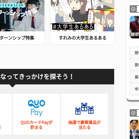
ターンシップ特集
すれみの大学生あるある
開
開
なってきっかけを探そう！
募
申
QUOカードPayが
抽選で豪華賞品が
催
貯まる
当たる