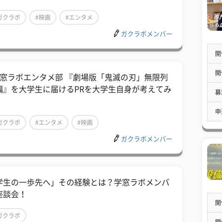
ガクラボ
#映画
#エンタメ
ガクラボメンバー
開
開
学窓ラボエンタメ部 『劇場版「鬼滅の刃」無限列
編』を大学生に届けるPRを大学生自身が考えてみ
募
！
申
ガクラボ
#エンタメ
#映画
ガクラボメンバー
学生の一歩先へ」その経験とは？学窓ラボメンバ
座談会！
開
ガクラボ
開