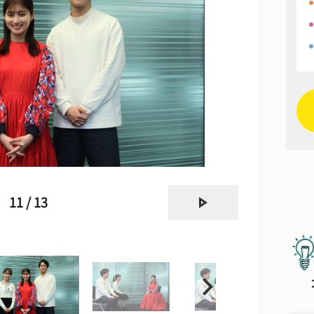
next
11 / 13