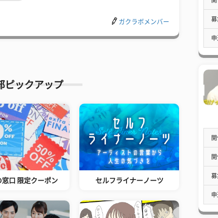
募
ガクラボメンバー
申
部ピックアップ
開
開
募
の窓口 限定クーポン
セルフライナーノーツ
申