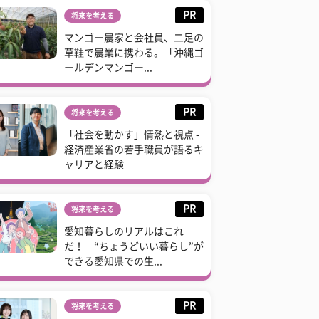
PR
将来を考える
マンゴー農家と会社員、二足の
草鞋で農業に携わる。「沖縄ゴ
ールデンマンゴー...
PR
将来を考える
「社会を動かす」情熱と視点 -
経済産業省の若手職員が語るキ
ャリアと経験
PR
将来を考える
愛知暮らしのリアルはこれ
だ！ “ちょうどいい暮らし”が
できる愛知県での生...
PR
将来を考える