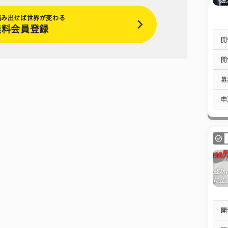
踏み出せば世界が変わる
無料会員登録
開
開
募
申
開