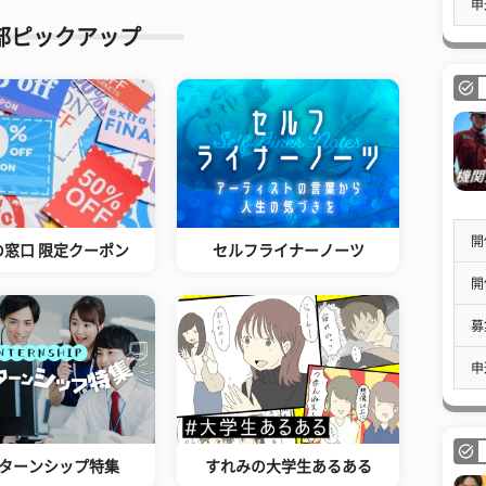
申
部ピックアップ
開
の窓口 限定クーポン
セルフライナーノーツ
開
募
申
ターンシップ特集
すれみの大学生あるある