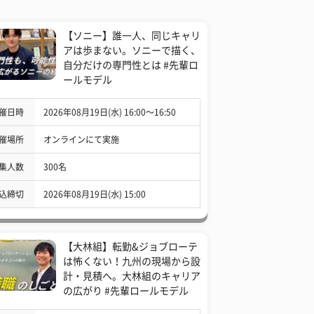
【ソニー】誰一人、同じキャリ
アは歩まない。ソニーで描く、
自分だけの専門性とは #先輩ロ
ールモデル
催日時
2026年08月19日(水) 16:00〜16:50
催場所
オンラインにて実施
集人数
300名
込締切
2026年08月19日(水) 15:00
【大林組】転勤&ジョブローテ
は怖くない！九州の現場から設
計・見積へ。大林組のキャリア
の広がり #先輩ロールモデル