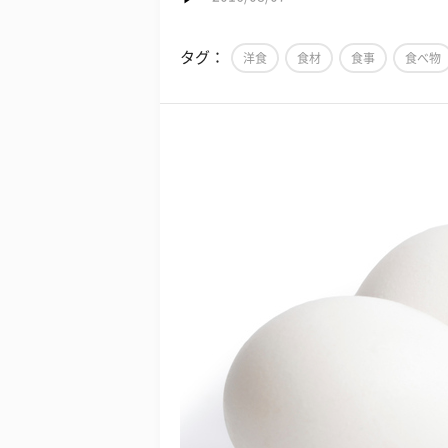
タグ：
洋食
食材
食事
食べ物