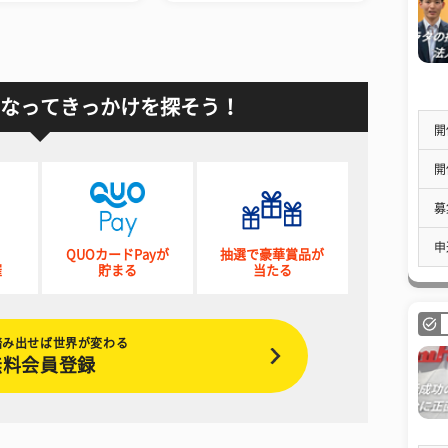
なってきっかけを探そう！
開
開
募
申
QUOカードPayが
抽選で豪華賞品が
催
貯まる
当たる
踏み出せば世界が変わる
無料会員登録