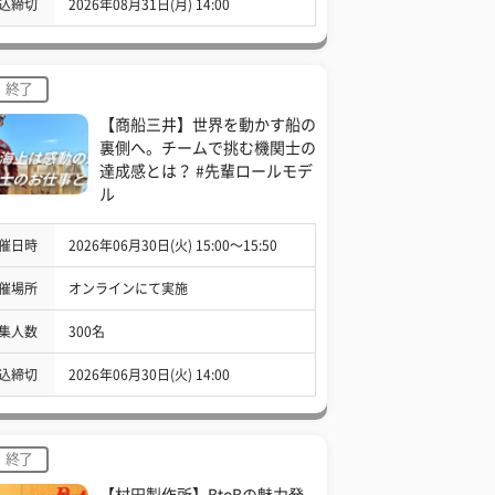
込締切
2026年08月31日(月) 14:00
終了
【商船三井】世界を動かす船の
裏側へ。チームで挑む機関士の
達成感とは？ #先輩ロールモデ
ル
催日時
2026年06月30日(火) 15:00〜15:50
催場所
オンラインにて実施
集人数
300名
込締切
2026年06月30日(火) 14:00
終了
【村田製作所】BtoBの魅力発