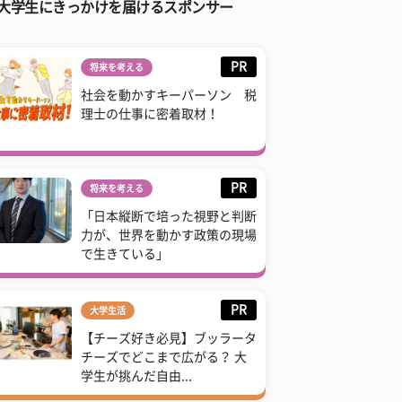
大学生にきっかけを届けるスポンサー
PR
将来を考える
社会を動かすキーパーソン 税
理士の仕事に密着取材！
PR
将来を考える
「日本縦断で培った視野と判断
力が、世界を動かす政策の現場
で生きている」
PR
大学生活
【チーズ好き必見】ブッラータ
チーズでどこまで広がる？ 大
学生が挑んだ自由...