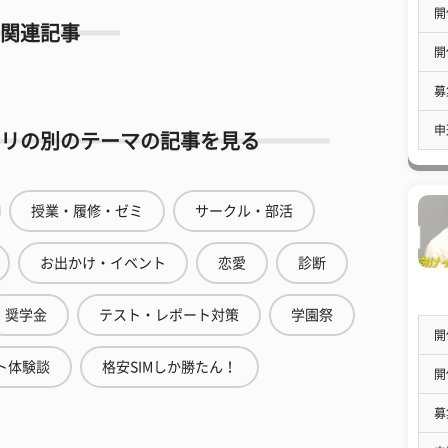
開
関連記事
開
募
申
リの別のテーマの記事を見る
授業・履修・ゼミ
サークル・部活
お出かけ・イベント
恋愛
診断
奨学金
テスト・レポート対策
学園祭
開
ト体験談
格安SIMしか勝たん！
開
募