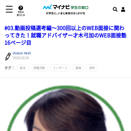
学生の
窓口とは
#03.動画投稿選考編～300回以上のWEB面接に関わ
ってきた！就職アドバイザー才木弓加のWEB面接塾
16ページ目
vivace next
2020/10/26
タグ：
就活
就職活動
インターン
面接
選考