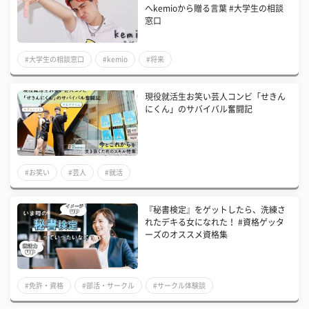
へkemioから贈る言葉 #大学生の相談
窓口
#大学生の相談窓口
#kemio
#将来
現役就活生お笑い芸人コンビ「せきん
にくん」のサバイバル奮闘記
#お笑い
#芸人
#就活
『秘書検定』をゲットしたら、洗練さ
れたデキる女になれた！ #資格ゲッタ
ーズのオススメ資格集
#免許・資格
#部活・サークル
#サークル体験談