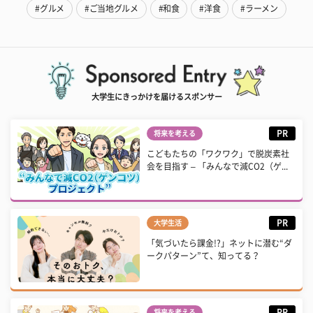
#グルメ
#ご当地グルメ
#和食
#洋食
#ラーメン
大学生にきっかけを届けるスポンサー
PR
将来を考える
こどもたちの「ワクワク」で脱炭素社
会を目指す – 「みんなで減CO2（ゲ...
PR
大学生活
「気づいたら課金!?」ネットに潜む“ダ
ークパターン”て、知ってる？
PR
将来を考える