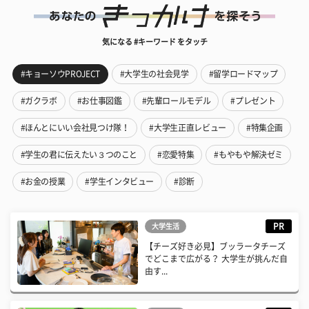
気になる #キーワード をタッチ
#キョーソウPROJECT
#大学生の社会見学
#留学ロードマップ
#ガクラボ
#お仕事図鑑
#先輩ロールモデル
#プレゼント
#ほんとにいい会社見つけ隊！
#大学生正直レビュー
#特集企画
#学生の君に伝えたい３つのこと
#恋愛特集
#もやもや解決ゼミ
#お金の授業
#学生インタビュー
#診断
PR
大学生活
【チーズ好き必見】ブッラータチーズ
でどこまで広がる？ 大学生が挑んだ自
由す...