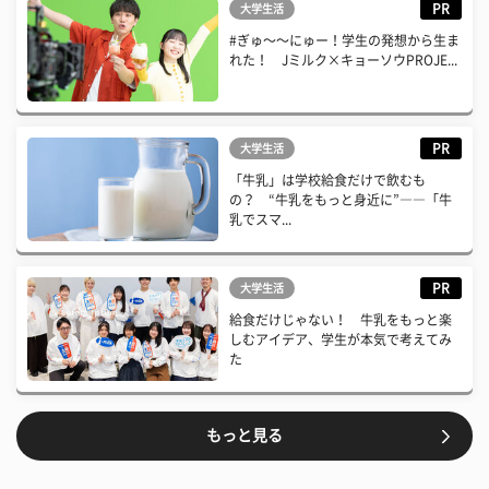
PR
大学生活
#ぎゅ〜〜にゅー！学生の発想から生ま
れた！ Jミルク×キョーソウPROJE...
PR
大学生活
「牛乳」は学校給食だけで飲むも
の？ “牛乳をもっと身近に”――「牛
乳でスマ...
PR
大学生活
給食だけじゃない！ 牛乳をもっと楽
しむアイデア、学生が本気で考えてみ
た
もっと見る