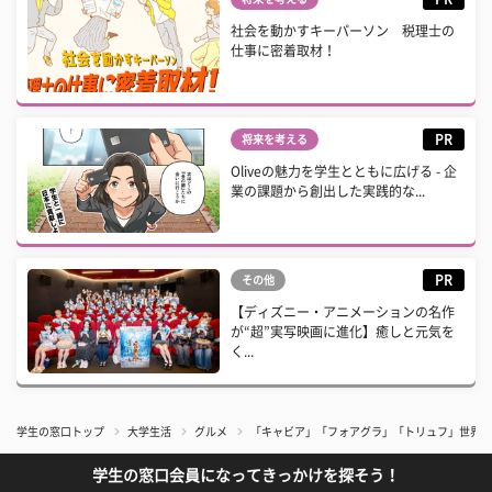
社会を動かすキーパーソン 税理士の
仕事に密着取材！
PR
将来を考える
Oliveの魅力を学生とともに広げる - 企
業の課題から創出した実践的な...
PR
その他
【ディズニー・アニメーションの名作
が“超”実写映画に進化】癒しと元気を
く...
学生の窓口トップ
大学生活
グルメ
「キャビア」「フォアグラ」「トリュフ」世界三
学生の窓口会員になってきっかけを探そう！