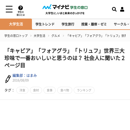
学生の
窓口とは
大学生活
学生トレンド
学生旅行
授業・履修・ゼミ
サークル・
学生の窓口トップ
大学生活
グルメ
「キャビア」「フォアグラ」「トリュフ」世界三
「キャビア」「フォアグラ」「トリュフ」世界三大
珍味で一番おいしいと思うのは？ 社会人に聞いた 2
ページ目
編集部：はまみ
2016/08/09
タグ：
洋食
食材
食事
食べ物
ランキング