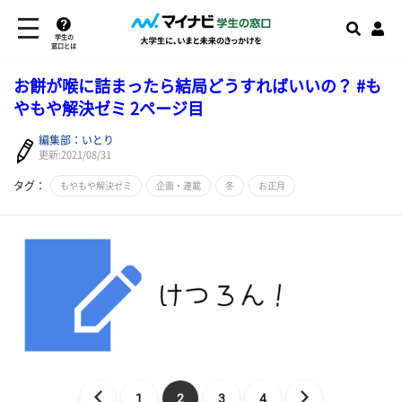
学生の
窓口とは
お餅が喉に詰まったら結局どうすればいいの？ #も
やもや解決ゼミ 2ページ目
編集部：いとり
更新:2021/08/31
タグ：
もやもや解決ゼミ
企画・連載
冬
お正月
1
2
3
4