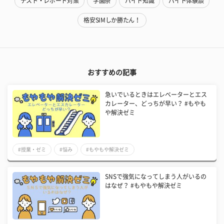
テスト・レポート対策
学園祭
バイト知識
バイト体験談
格安SIMしか勝たん！
おすすめの記事
急いでいるときはエレベーターとエス
カレーター、どっちが早い？ #もやも
や解決ゼミ
#授業・ゼミ
#悩み
#もやもや解決ゼミ
SNSで強気になってしまう人がいるの
はなぜ？ #もやもや解決ゼミ