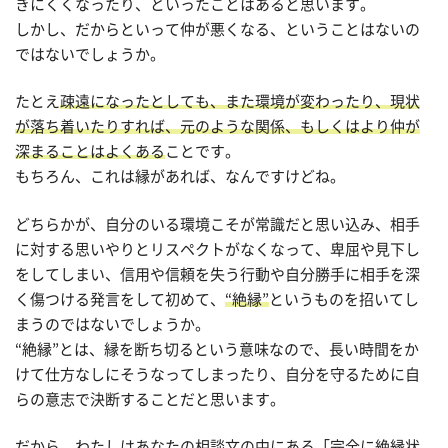
きにくくなったり、といったことはあると思います。
しかし、だからといって仲が悪くなる、ということはないの
ではないでしょうか。
たとえ
疎遠になったとしても、また環境が変わったり、現状
が落ち着いたりすれば、元のような関係、もしくはより仲が
深まることはよくある
ことです。
もちろん、これは縁があれば、なんですけどね。
どちらかが、自分のいる環境こそが常識だと思い込み、相手
に対する思いやりとリスペクトがなくなって、卑屈や見下し
をしてしまい、信用や信頼を失う行動や自分勝手に相手を深
く傷つける発言をして初めて、
“絶縁”
というものを招いてし
まうのではないでしょうか。
“絶縁”とは、縁を断ち切るという意味なので、長い時間をか
けて仕方なしにそうなってしまったり、自分を守るために自
らの意志で決断することだと思います。
だから、わたしはあなたの相談文の中にある「完全に絶縁状