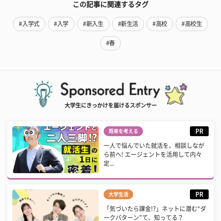
この記事に関連するタグ
#入学式
#入学
#新入生
#新生活
#高校
#高校生
#春
大学生にきっかけを届けるスポンサー
PR
将来を考える
一人で悩んでいた就活を、相談しなが
ら前へ! エージェントを活用して内々
定...
PR
大学生活
「気づいたら課金!?」ネットに潜む“ダ
ークパターン”て、知ってる？