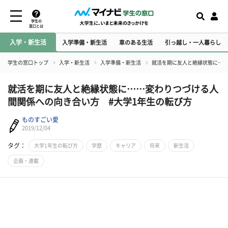
学生の
窓口とは
入学・新生活
入学準備・新生活
車のある生活
引っ越し・一人暮らし
学生の窓口トップ
入学・新生活
入学準備・新生活
就活を期に友人と絶縁状態に……
就活を期に友人と絶縁状態に……変わりつづける人
間関係への向き合い方 #大学1年生の転び方
ものすごい愛
2019/12/04
タグ：
大学1年生の転び方
学歴
キャリア
将来
新生活
企画・連載