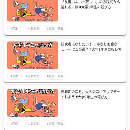
「友達いない＝寂しい」の方程式から
逃れるには #大学1年生の転び方
#恋愛
#人間関係
#企画・連載
研究者になりたい！ コネなしお金な
し……は茨の道？ #大学1年生の転び方
#恋愛
#人間関係
#企画・連載
思春期の恋を、大人の恋にアップデー
トしよう #大学1年生の転び方
#恋愛
#人間関係
#企画・連載