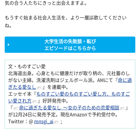
気の合う人たちにきっと出会えますよ。
もうすぐ始まる社会人生活を、より一層謳歌してください
ね。
大学生活の失敗談・転び
エピソードはこちらから
文・ものすごい愛
北海道出身。心身ともに健康だけが取り柄の、元社蓄のし
がない主婦。洗濯洗剤はジェルボール派。AMにて『
命に過
ぎたる愛なし
』を連載中。
エッセイ本『
ものすごい愛のものすごい愛し方、ものすご
い愛され方
』好評発売中。
『
命に過ぎたる愛なし 〜女の子のための恋愛相談
』
が12月24日に発売予定。現在Amazonで予約受付中。
Twitter：@
mnsgi_ai
;