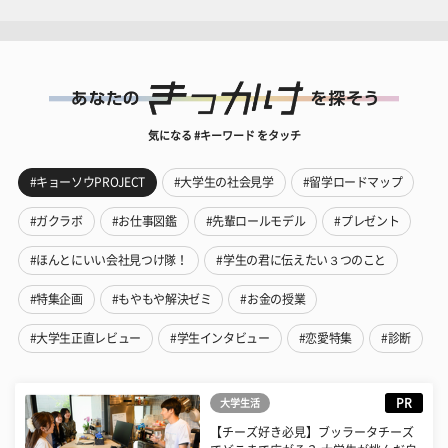
気になる #キーワード をタッチ
#キョーソウPROJECT
#大学生の社会見学
#留学ロードマップ
#ガクラボ
#お仕事図鑑
#先輩ロールモデル
#プレゼント
#ほんとにいい会社見つけ隊！
#学生の君に伝えたい３つのこと
#特集企画
#もやもや解決ゼミ
#お金の授業
#大学生正直レビュー
#学生インタビュー
#恋愛特集
#診断
PR
大学生活
【チーズ好き必見】ブッラータチーズ