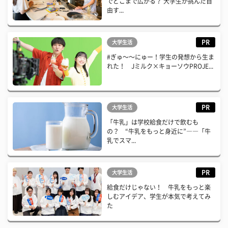
でどこまで広がる？ 大学生が挑んだ自
由す...
PR
大学生活
#ぎゅ〜〜にゅー！学生の発想から生ま
れた！ Jミルク×キョーソウPROJE...
PR
大学生活
「牛乳」は学校給食だけで飲むも
の？ “牛乳をもっと身近に”――「牛
乳でスマ...
PR
大学生活
給食だけじゃない！ 牛乳をもっと楽
しむアイデア、学生が本気で考えてみ
た