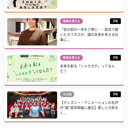
PR
将来を考える
「目の前の一歩を丁寧に──部活で磨
いたタフネスが、国の未来を考える仕
事に...
PR
将来を考える
未来を創る「シャカカチ」ってなん
だ？
PR
その他
【ディズニー・アニメーションの名作
が“超”実写映画に進化】癒しと元気を
く...