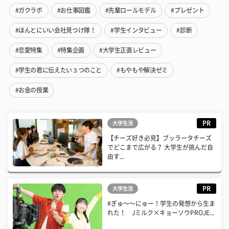
#ガクラボ
#お仕事図鑑
#先輩ロールモデル
#プレゼント
#ほんとにいい会社見つけ隊！
#学生インタビュー
#診断
#恋愛特集
#特集企画
#大学生正直レビュー
#学生の君に伝えたい３つのこと
#もやもや解決ゼミ
#お金の授業
PR
大学生活
【チーズ好き必見】ブッラータチーズ
でどこまで広がる？ 大学生が挑んだ自
由す...
PR
大学生活
#ぎゅ〜〜にゅー！学生の発想から生ま
れた！ Jミルク×キョーソウPROJE...