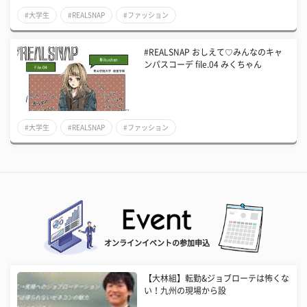
#大学生
#REALSNAP
#ファッション
#REALSNAP おしえて♡みんなのキャ
ンパスコーデ file.04 みくちゃん
#大学生
#REALSNAP
#ファッション
オンラインイベントの参加申込
【大林組】転勤&ジョブローテは怖くな
い！九州の現場から設