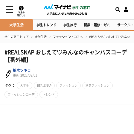
学生の
窓口とは
大学生活
学生トレンド
学生旅行
授業・履修・ゼミ
サークル・
学生の窓口トップ
大学生活
ファッション・コスメ
#REALSNAP おしえて♡みん
#REALSNAP おしえて♡みんなのキャンパスコーデ
【番外編】
柏木ツキコ
更新:2022/09/01
タグ：
大学生
REALSNAP
ファッション
秋冬ファッション
ファッションコーデ
トレンド