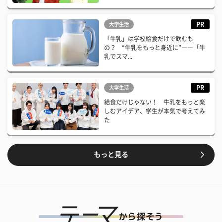
PR
大学生活
「牛乳」は学校給食だけで飲むも
の？ “牛乳をもっと身近に”――「牛
乳でスマ...
PR
大学生活
給食だけじゃない！ 牛乳をもっと楽
しむアイデア、学生が本気で考えてみ
た
もっと見る