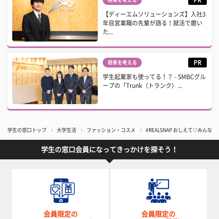
PR
将来を考える
【ディーエムソリューションズ】入社3
年目営業職の先輩が語る！就活で磨い
た...
PR
将来を考える
学生起業家も使ってる！？ - SMBCグル
ープの「Trunk（トランク）...
学生の窓口トップ
大学生活
ファッション・コスメ
#REALSNAP おしえて♡みん
学生の窓口会員になってきっかけを探そう！
会員限定の
会員限定の