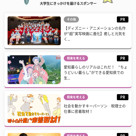
大学生にきっかけを届けるスポンサー
PR
その他
【ディズニー・アニメーションの名作
が“超”実写映画に進化】癒しと元気を
く...
PR
将来を考える
愛知暮らしのリアルはこれだ！ “ちょ
うどいい暮らし”ができる愛知県での
生...
PR
将来を考える
社会を動かすキーパーソン 税理士の
仕事に密着取材！