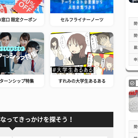
の窓口 限定クーポン
セルフライナーノーツ
開
開
募
申
ターンシップ特集
すれみの大学生あるある
なってきっかけを探そう！
開