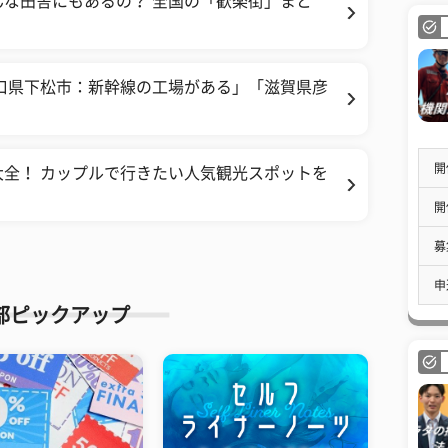
な田舎にもあるの？ 全国の「歓楽街」まと
口県下松市：新幹線の工場がある」「滋賀県彦
開
全！ カップルで行きたい人気観光スポットを
開
募
申
部ピックアップ