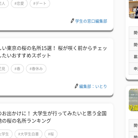
恋人
#恋愛
#デート
学生の窓口編集部
開
開
しい東京の桜の名所15選！ 桜が咲く前からチェッ
したいおすすめスポット
募
申
花見
#春
#春休み
編集部：いとり
のお出かけに！ 大学生が行ってみたいと思う全国
地の桜の名所ランキング
開
大学生
#大学生白書
#桜
開