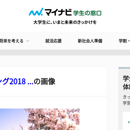
将来を考える
就活応援
新社会人準備
学割
学
018 ...
の画像
体
き
学