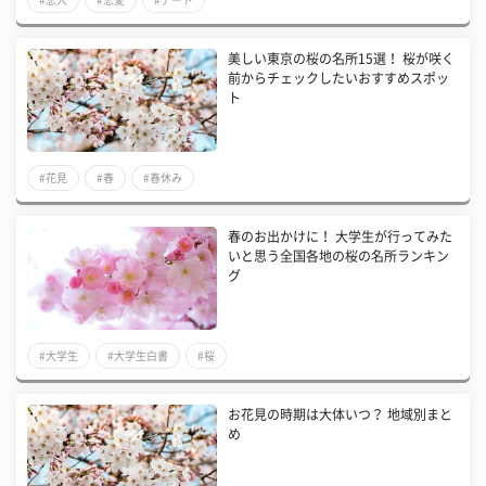
美しい東京の桜の名所15選！ 桜が咲く
前からチェックしたいおすすめスポッ
ト
#花見
#春
#春休み
春のお出かけに！ 大学生が行ってみた
いと思う全国各地の桜の名所ランキン
グ
#大学生
#大学生白書
#桜
お花見の時期は大体いつ？ 地域別まと
め