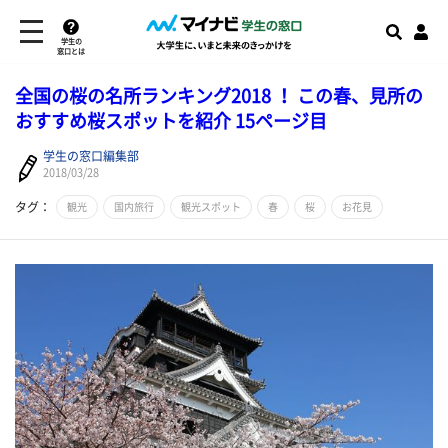
学生の
窓口とは
全国の桜の名所ランキング2018 ！ この春、見所の
おすすめ桜スポットを紹介 15ページ目
学生の窓口編集部
2018/03/28
タグ：
観光
国内旅行
観光スポット
春
桜
お花見