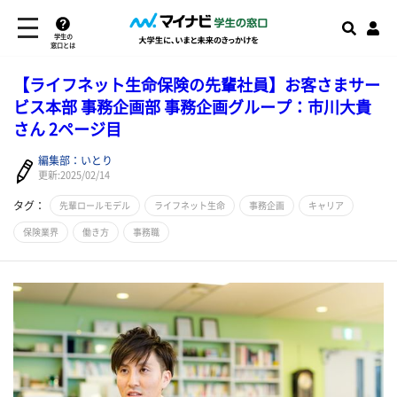
学生の
窓口とは
【ライフネット生命保険の先輩社員】お客さまサー
ビス本部 事務企画部 事務企画グループ：市川大貴
さん 2ページ目
編集部：いとり
更新:2025/02/14
タグ：
先輩ロールモデル
ライフネット生命
事務企画
キャリア
保険業界
働き方
事務職