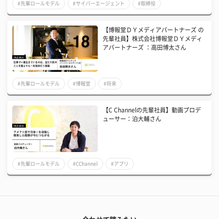
#先輩ロールモデル
#サイバーエージェント
#取締役
【博報堂ＤＹメディアパートナーズ の
先輩社員】株式会社博報堂ＤＹメディ
アパートナーズ ：高田博太さん
#先輩ロールモデル
#博報堂
#将来
【C Channelの先輩社員】動画プロデ
ューサー：泊大輔さん
#先輩ロールモデル
#CChannel
#アプリ