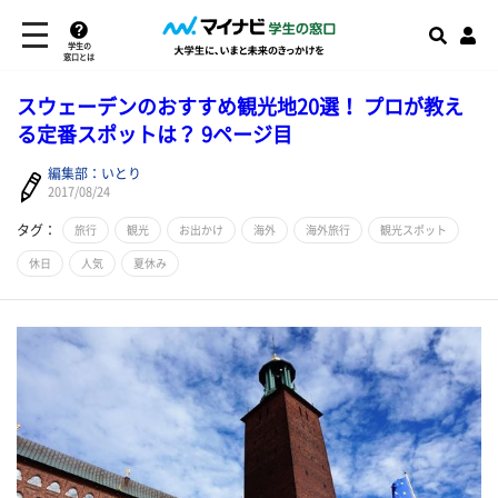
学生の
窓口とは
スウェーデンのおすすめ観光地20選！ プロが教え
る定番スポットは？ 9ページ目
編集部：いとり
2017/08/24
タグ：
旅行
観光
お出かけ
海外
海外旅行
観光スポット
休日
人気
夏休み