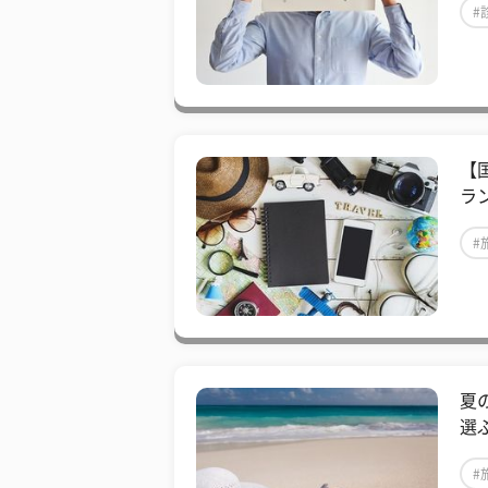
#
【
ラ
#
夏
選
#