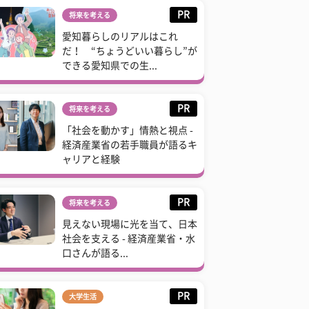
PR
将来を考える
愛知暮らしのリアルはこれ
だ！ “ちょうどいい暮らし”が
できる愛知県での生...
PR
将来を考える
「社会を動かす」情熱と視点 -
経済産業省の若手職員が語るキ
ャリアと経験
PR
将来を考える
見えない現場に光を当て、日本
社会を支える - 経済産業省・水
口さんが語る...
PR
大学生活