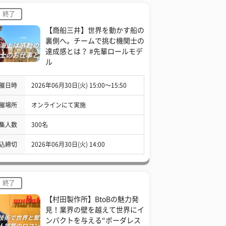
終了
【商船三井】世界を動かす船の
裏側へ。チームで挑む機関士の
達成感とは？ #先輩ロールモデ
ル
催日時
2026年06月30日(火) 15:00〜15:50
催場所
オンラインにて実施
集人数
300名
込締切
2026年06月30日(火) 14:00
終了
【村田製作所】BtoBの魅力発
見！業界の壁を越えて世界にイ
ンパクトを与える“ボーダレス