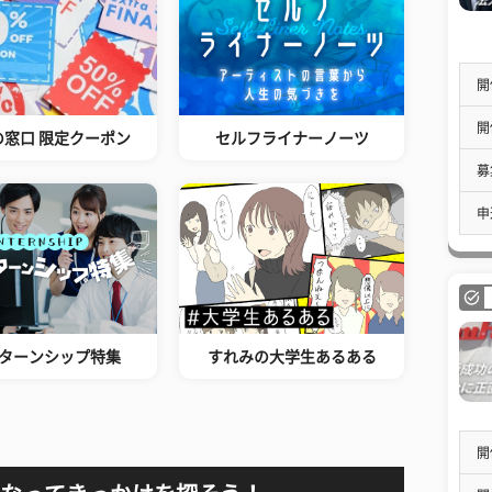
開
開
の窓口 限定クーポン
セルフライナーノーツ
募
申
ターンシップ特集
すれみの大学生あるある
開