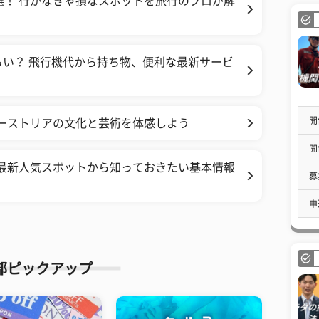
選！ 行かなきゃ損なスポットを旅行のプロが解
い？ 飛行機代から持ち物、便利な最新サービ
開
オーストリアの文化と芸術を体感しよう
開
 最新人気スポットから知っておきたい基本情報
募
申
部ピックアップ