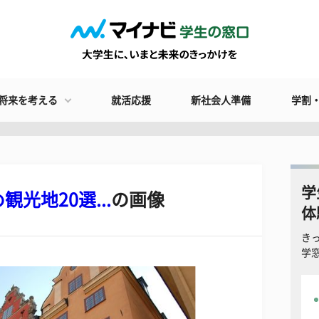
将来を考える
就活応援
新社会人準備
学割
学
光地20選...
の画像
体
き
学