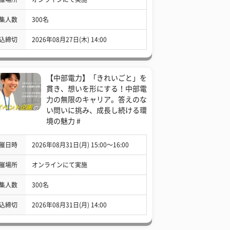
集人数
300名
込締切
2026年08月27日(木) 14:00
【中部電力】「きれいごと」を
貫き、想いを形にする！中部電
力の無限のキャリア。答えのな
い問いに挑み、成長し続ける環
境の魅力 #
催日時
2026年08月31日(月) 15:00〜16:00
催場所
オンラインにて実施
集人数
300名
込締切
2026年08月31日(月) 14:00