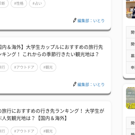
診断
#性格
#占い
編集部：いとり
開
開
国内＆海外】大学生カップルにおすすめの旅行先
ンキング！ これからの季節行きたい観光地は？
募
旅行
#アウトドア
#観光
申
編集部：いとり
の旅行におすすめの行き先ランキング！ 大学生が
ぶ人気観光地は？【国内＆海外】
開
旅行
#アウトドア
#観光
開