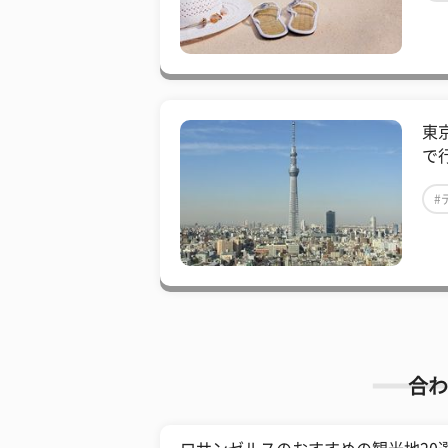
東
で
#
合わ