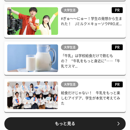
PR
大学生活
#ぎゅ〜〜にゅー！学生の発想から生ま
れた！ Jミルク×キョーソウPROJE...
PR
大学生活
「牛乳」は学校給食だけで飲むも
の？ “牛乳をもっと身近に”――「牛
乳でスマ...
PR
大学生活
給食だけじゃない！ 牛乳をもっと楽
しむアイデア、学生が本気で考えてみ
た
もっと見る