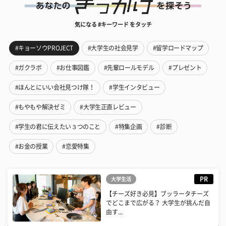
気になる #キーワード をタッチ
#キョーソウPROJECT
#大学生の社会見学
#留学ロードマップ
#ガクラボ
#お仕事図鑑
#先輩ロールモデル
#プレゼント
#ほんとにいい会社見つけ隊！
#学生インタビュー
#もやもや解決ゼミ
#大学生正直レビュー
#学生の君に伝えたい３つのこと
#特集企画
#診断
#お金の授業
#恋愛特集
PR
大学生活
【チーズ好き必見】ブッラータチーズ
でどこまで広がる？ 大学生が挑んだ自
由す...