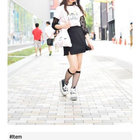
#
Item