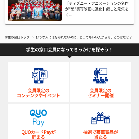
【ディズニー・アニメーションの名作
が“超”実写映画に進化】癒しと元気を
く...
学生の窓口トップ
好きな人には好かれないのに、どうでもいい人からモテるのはなぜ？【あ
学生の窓口会員になってきっかけを探そう！
会員限定の
会員限定の
コンテンツやイベント
セミナー開催
QUOカードPayが
抽選で豪華賞品が
貯まる
当たる