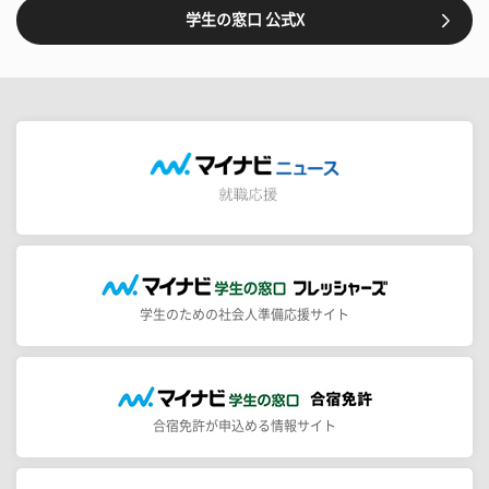
学生の窓口 公式X
学生のための社会人準備応援サイト
合宿免許が申込める情報サイト