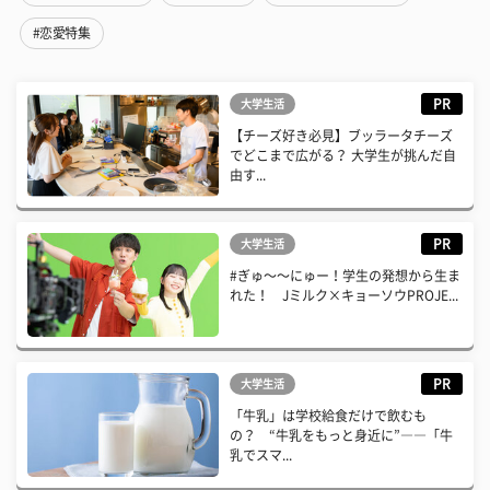
#恋愛特集
PR
大学生活
【チーズ好き必見】ブッラータチーズ
でどこまで広がる？ 大学生が挑んだ自
由す...
PR
大学生活
#ぎゅ〜〜にゅー！学生の発想から生ま
れた！ Jミルク×キョーソウPROJE...
PR
大学生活
「牛乳」は学校給食だけで飲むも
の？ “牛乳をもっと身近に”――「牛
乳でスマ...