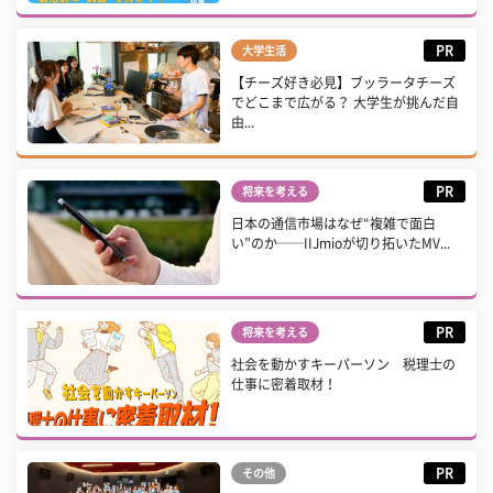
PR
大学生活
【チーズ好き必見】ブッラータチーズ
でどこまで広がる？ 大学生が挑んだ自
由...
PR
将来を考える
日本の通信市場はなぜ“複雑で面白
い”のか──IIJmioが切り拓いたMV...
PR
将来を考える
社会を動かすキーパーソン 税理士の
仕事に密着取材！
PR
その他