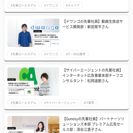
#先輩ロールモデル
#ドワンゴ
#キャリア
【ドワンゴの先輩社員】動画生放送サ
ービス開発部：新田晃平さん
#先輩ロールモデル
#ドワンゴ
#IT・Web業界
【サイバーエージェントの先輩社員】
インターネット広告事業本部チーフコ
ンサルタント：松岡遥歌さん
#先輩ロールモデル
#サイバーエージェント
#IT業界
【Gunosyの先輩社員】パートナーソリ
ューションズ本部 プレミアム広告セー
ルス部：深谷江里子さん