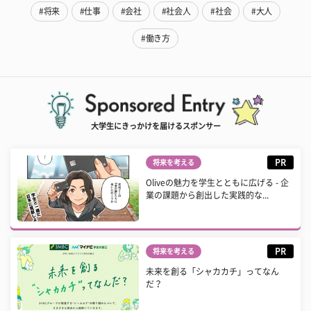
#将来
#仕事
#会社
#社会人
#社会
#大人
#働き方
大学生にきっかけを届けるスポンサー
PR
将来を考える
Oliveの魅力を学生とともに広げる - 企
業の課題から創出した実践的な...
PR
将来を考える
未来を創る「シャカカチ」ってなん
だ？