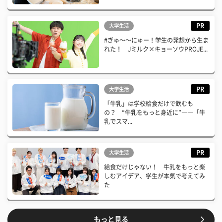
PR
大学生活
#ぎゅ〜〜にゅー！学生の発想から生ま
れた！ Jミルク×キョーソウPROJE...
PR
大学生活
「牛乳」は学校給食だけで飲むも
の？ “牛乳をもっと身近に”――「牛
乳でスマ...
PR
大学生活
給食だけじゃない！ 牛乳をもっと楽
しむアイデア、学生が本気で考えてみ
た
もっと見る