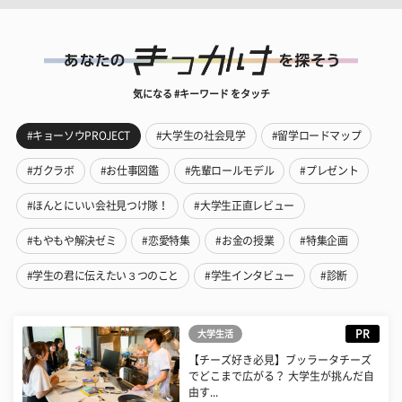
気になる #キーワード をタッチ
#キョーソウPROJECT
#大学生の社会見学
#留学ロードマップ
#ガクラボ
#お仕事図鑑
#先輩ロールモデル
#プレゼント
#ほんとにいい会社見つけ隊！
#大学生正直レビュー
#もやもや解決ゼミ
#恋愛特集
#お金の授業
#特集企画
#学生の君に伝えたい３つのこと
#学生インタビュー
#診断
PR
大学生活
【チーズ好き必見】ブッラータチーズ
でどこまで広がる？ 大学生が挑んだ自
由す...