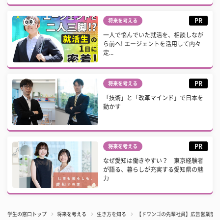
PR
将来を考える
一人で悩んでいた就活を、相談しなが
ら前へ! エージェントを活用して内々
定...
PR
将来を考える
「技術」と「改革マインド」で日本を
動かす
PR
将来を考える
なぜ愛知は働きやすい？ 東京経験者
が語る、暮らしが充実する愛知県の魅
力
学生の窓口トップ
将来を考える
生き方を知る
【ドワンゴの先輩社員】広告営業部：