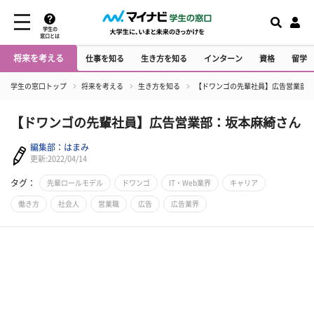
学生の
窓口とは
将来を考える
仕事を知る
生き方を知る
インターン
資格
留学
学生の窓口トップ
将来を考える
生き方を知る
【ドワンゴの先輩社員】広告営業部：
【ドワンゴの先輩社員】広告営業部：坂本麻綺さん
編集部：はまみ
更新:2022/04/14
タグ：
先輩ロールモデル
ドワンゴ
IT・Web業界
キャリア
働き方
社会人
営業職
広告
広告業界