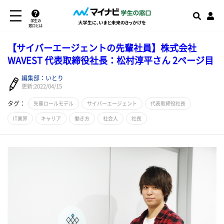
学生の
窓口とは
【サイバーエージェントの先輩社員】株式会社
WAVEST 代表取締役社長：松村淳平さん 2ページ目
編集部：いとり
更新:2022/04/15
タグ：
先輩ロールモデル
サイバーエージェント
代表取締役社長
IT業界
キャリア
働き方
社会人
社長