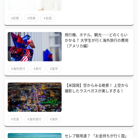
#診断
#性格
#自信
飛行機、ホテル、観光……どのくらい
かかる？ 大学生が行く海外旅行の費用
（アメリカ編）
#海外旅行
#旅行
#留学
【米国発】空からみる絶景！ 上空から
撮影したラスベガスが美しすぎる！
#写真
#海外旅行
#海外
​セレブ御用達？ 「お金持ちが行く国」