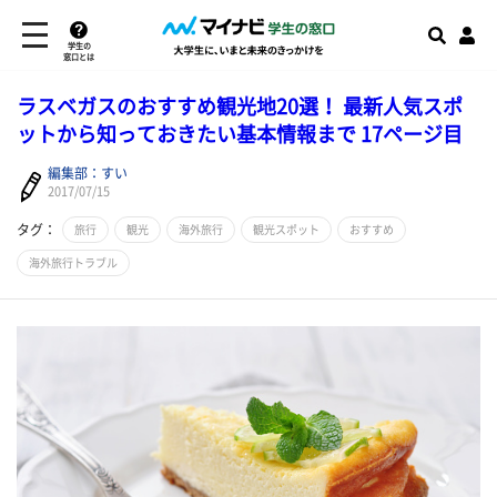
学生の
窓口とは
ラスベガスのおすすめ観光地20選！ 最新人気スポ
ットから知っておきたい基本情報まで 17ページ目
編集部：すい
2017/07/15
タグ：
旅行
観光
海外旅行
観光スポット
おすすめ
海外旅行トラブル