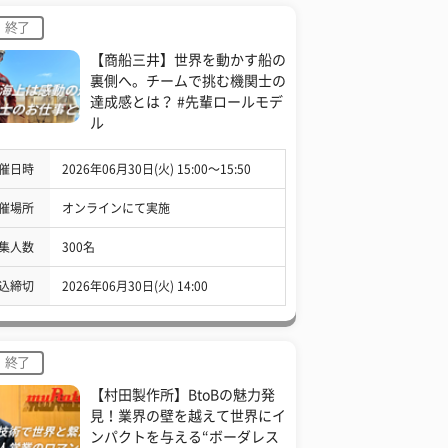
終了
【商船三井】世界を動かす船の
裏側へ。チームで挑む機関士の
達成感とは？ #先輩ロールモデ
ル
催日時
2026年06月30日(火) 15:00〜15:50
催場所
オンラインにて実施
集人数
300名
込締切
2026年06月30日(火) 14:00
終了
【村田製作所】BtoBの魅力発
見！業界の壁を越えて世界にイ
ンパクトを与える“ボーダレス