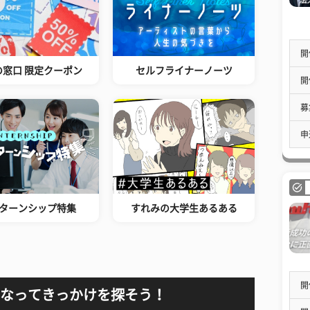
開
の窓口 限定クーポン
セルフライナーノーツ
開
募
申
ターンシップ特集
すれみの大学生あるある
開
なってきっかけを探そう！