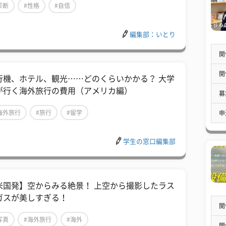
診断
#性格
#自信
編集部：いとり
開
開
行機、ホテル、観光……どのくらいかかる？ 大学
が行く海外旅行の費用（アメリカ編）
募
海外旅行
#旅行
#留学
申
学生の窓口編集部
米国発】空からみる絶景！ 上空から撮影したラス
ガスが美しすぎる！
開
写真
#海外旅行
#海外
開