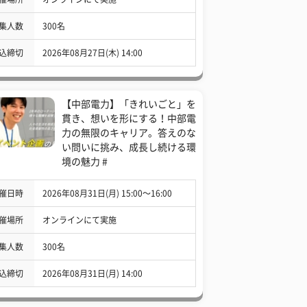
集人数
300名
込締切
2026年08月27日(木) 14:00
【中部電力】「きれいごと」を
貫き、想いを形にする！中部電
力の無限のキャリア。答えのな
い問いに挑み、成長し続ける環
境の魅力 #
催日時
2026年08月31日(月) 15:00〜16:00
催場所
オンラインにて実施
集人数
300名
込締切
2026年08月31日(月) 14:00