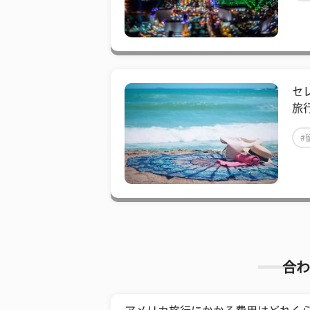
​
旅
#
合わ