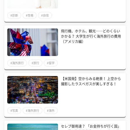
#診断
#性格
#自信
飛行機、ホテル、観光……どのくらい
かかる？ 大学生が行く海外旅行の費用
（アメリカ編）
#海外旅行
#旅行
#留学
【米国発】空からみる絶景！ 上空から
撮影したラスベガスが美しすぎる！
#写真
#海外旅行
#海外
​セレブ御用達？ 「お金持ちが行く国」