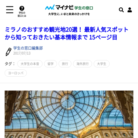
学生の
窓口とは
ミラノのおすすめ観光地20選！ 最新人気スポット
から知っておきたい基本情報まで 15ページ目
学生の窓口編集部
2017/07/13
タグ：
大学生の本音
留学
旅行
海外旅行
大学生
ヨーロッパ