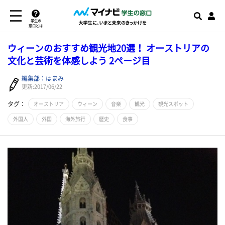
学生の
窓口とは
ウィーンのおすすめ観光地20選！ オーストリアの
文化と芸術を体感しよう 2ページ目
編集部：はまみ
更新:2017/06/22
タグ：
オーストリア
ウィーン
音楽
観光
観光スポット
外国人
外国
海外旅行
歴史
食事