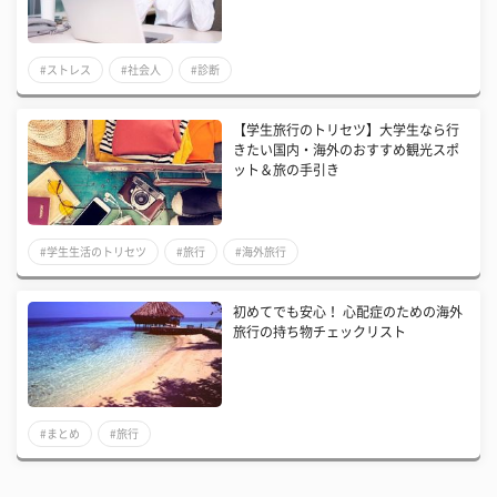
#ストレス
#社会人
#診断
【学生旅行のトリセツ】大学生なら行
きたい国内・海外のおすすめ観光スポ
ット＆旅の手引き
#学生生活のトリセツ
#旅行
#海外旅行
​初めてでも安心！ 心配症のための海外
旅行の持ち物チェックリスト
#まとめ
#旅行