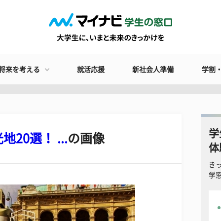
将来を考える
就活応援
新社会人準備
学割
学
0選！ ...
の画像
体
き
学