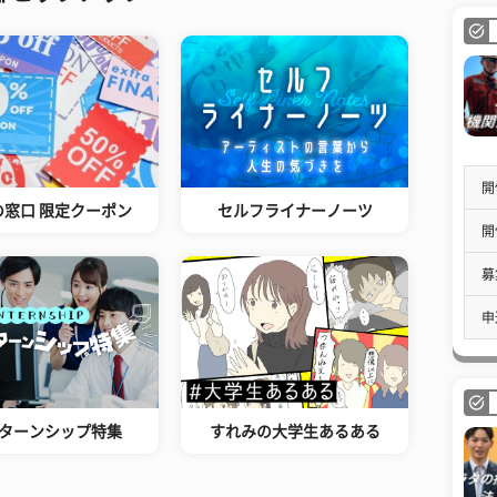
開
の窓口 限定クーポン
セルフライナーノーツ
開
募
申
ターンシップ特集
すれみの大学生あるある