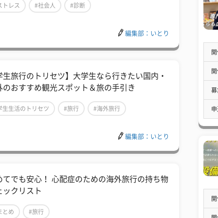
ストレス
#社会人
#診断
編集部：いとり
開
開
学生旅行のトリセツ】大学生なら行きたい国内・
外のおすすめ観光スポット＆旅の手引き
募
学生生活のトリセツ
#旅行
#海外旅行
申
編集部：いとり
初めてでも安心！ 心配症のための海外旅行の持ち物
ェックリスト
開
まとめ
#旅行
開