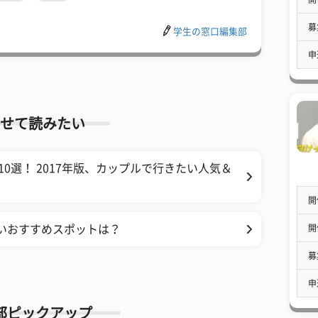
募
学生の窓口編集部
申
せて読みたい
0選！ 2017年版、カップルで行きたい人気＆
開
開
たいおすすめスポットは？
募
申
部ピックアップ