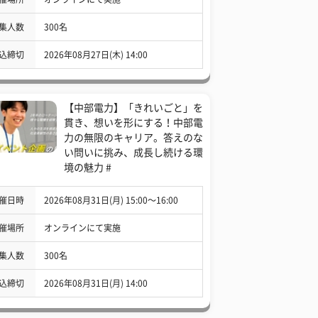
集人数
300名
込締切
2026年08月27日(木) 14:00
【中部電力】「きれいごと」を
貫き、想いを形にする！中部電
力の無限のキャリア。答えのな
い問いに挑み、成長し続ける環
境の魅力 #
催日時
2026年08月31日(月) 15:00〜16:00
催場所
オンラインにて実施
集人数
300名
込締切
2026年08月31日(月) 14:00