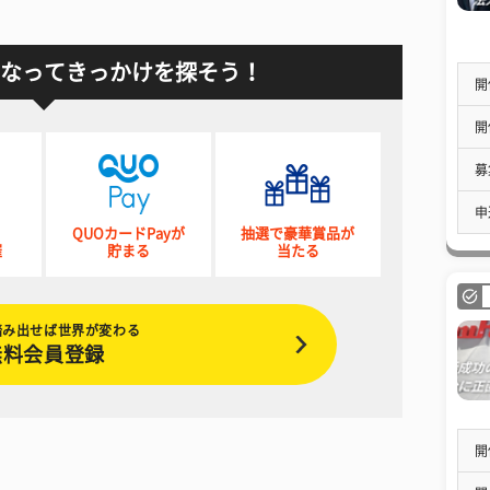
なってきっかけを探そう！
開
開
募
申
QUOカードPayが
抽選で豪華賞品が
催
貯まる
当たる
踏み出せば世界が変わる
無料会員登録
開