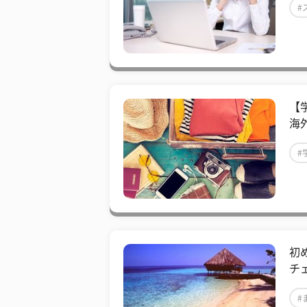
#
【
海
#
​
チ
#