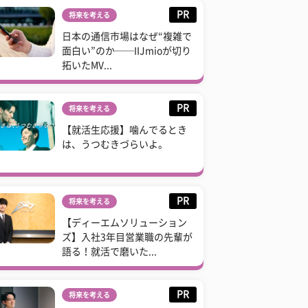
PR
将来を考える
日本の通信市場はなぜ“複雑で
面白い”のか──IIJmioが切り
拓いたMV...
PR
将来を考える
【就活生応援】噛んでるとき
は、うつむきづらいよ。
PR
将来を考える
【ディーエムソリューション
ズ】入社3年目営業職の先輩が
語る！就活で磨いた...
PR
将来を考える