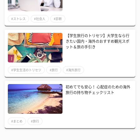
#ストレス
#社会人
#診断
【学生旅行のトリセツ】大学生なら行
きたい国内・海外のおすすめ観光スポ
ット＆旅の手引き
#学生生活のトリセツ
#旅行
#海外旅行
​初めてでも安心！ 心配症のための海外
旅行の持ち物チェックリスト
#まとめ
#旅行