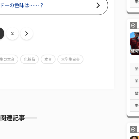
申
ドーの色味は……？
2
生の本音
化粧品
本音
大学生白書
開
開
募
申
関連記事