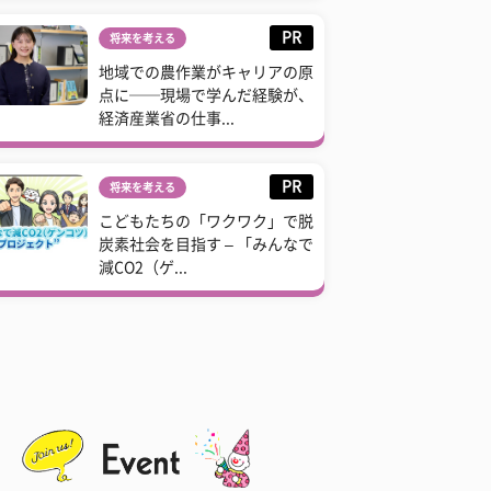
PR
将来を考える
地域での農作業がキャリアの原
点に──現場で学んだ経験が、
経済産業省の仕事...
PR
将来を考える
こどもたちの「ワクワク」で脱
炭素社会を目指す – 「みんなで
減CO2（ゲ...