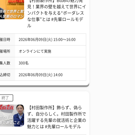
【村田製作所】BtoBの魅力発
見！業界の壁を越えて世界にイ
ンパクトを与える“ボーダレス
な仕事”とは #先輩ロールモデ
ル
催日時
2026年06月09日(火) 15:00〜16:00
催場所
オンラインにて実施
集人数
300名
込締切
2026年06月09日(火) 14:00
終了
【村田製作所】飾らず、偽ら
ず、自分らしく。村田製作所で
活躍する先輩の就活術と企業の
魅力とは #先輩ロールモデル