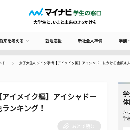
将来を考える
就活応援
新社会人準備
学割
ンド
女子大生のメイク事情【アイメイク編】アイシャドーにかける金額＆
学
【アイメイク編】アイシャドー
体
色ランキング！
き
学
あとで読む