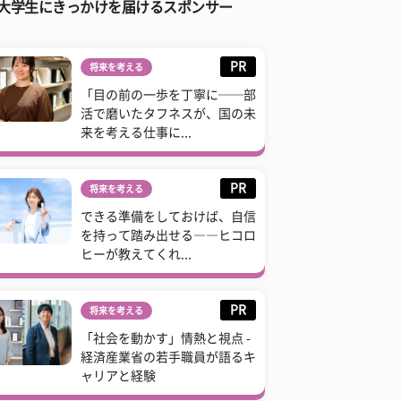
大学生にきっかけを届けるスポンサー
PR
将来を考える
「目の前の一歩を丁寧に──部
活で磨いたタフネスが、国の未
来を考える仕事に...
PR
将来を考える
できる準備をしておけば、自信
を持って踏み出せる――ヒコロ
ヒーが教えてくれ...
PR
将来を考える
「社会を動かす」情熱と視点 -
経済産業省の若手職員が語るキ
ャリアと経験