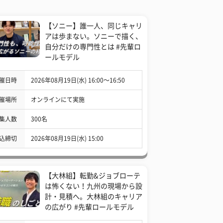
【ソニー】誰一人、同じキャリ
アは歩まない。ソニーで描く、
自分だけの専門性とは #先輩ロ
ールモデル
催日時
2026年08月19日(水) 16:00〜16:50
催場所
オンラインにて実施
集人数
300名
込締切
2026年08月19日(水) 15:00
【大林組】転勤&ジョブローテ
は怖くない！九州の現場から設
計・見積へ。大林組のキャリア
の広がり #先輩ロールモデル