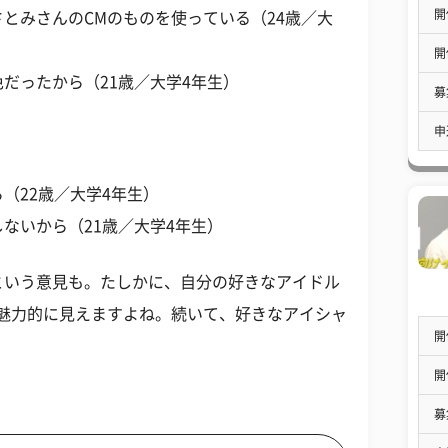
開
とみさんのCMのものを使っている（24歳／大
開
だったから（21歳／大学4年生）
募
申
（22歳／大学4年生）
ないから（21歳／大学4年生）
という意見も。たしかに、自分の好きなアイドル
、魅力的に見えますよね。続いて、好きなアイシャ
開
。
開
募