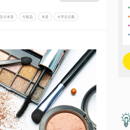
生の本音
化粧品
本音
大学生白書