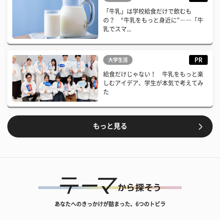
「牛乳」は学校給食だけで飲むも
の？ “牛乳をもっと身近に”――「牛
乳でスマ...
PR
大学生活
給食だけじゃない！ 牛乳をもっと楽
しむアイデア、学生が本気で考えてみ
た
もっと見る
あなたへのきっかけが詰まった、6つのトビラ