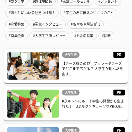
#ガクラボ
#お仕事図鑑
#先輩ロールモデル
#プレゼント
#ほんとにいい会社見つけ隊！
#学生の君に伝えたい３つのこと
#恋愛特集
#学生インタビュー
#もやもや解決ゼミ
#特集企画
#大学生正直レビュー
#お金の授業
#診断
PR
大学生活
【チーズ好き必見】ブッラータチーズ
でどこまで広がる？ 大学生が挑んだ自
由す...
PR
大学生活
#ぎゅ〜〜にゅー！学生の発想から生ま
れた！ Jミルク×キョーソウPROJE...
PR
大学生活