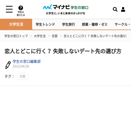
学生の
窓口とは
大学生活
学生トレンド
学生旅行
授業・履修・ゼミ
サークル・
学生の窓口トップ
大学生活
恋愛
恋人とどこに行く？ 失敗しないデート先の選び方
恋人とどこに行く？ 失敗しないデート先の選び方
学生の窓口編集部
2015/04/28
タグ：
恋愛