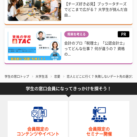
【チーズ好き必見】ブッラータチーズ
でどこまで広がる？ 大学生が挑んだ自
由...
PR
将来を考える
会計のプロ「税理士」「公認会計士」
ってどんな仕事？ 何が違うの？ 資格
の...
学生の窓口トップ
大学生活
恋愛
恋人とどこに行く？ 失敗しないデート先の選び方
学生の窓口会員になってきっかけを探そう！
会員限定の
会員限定の
コンテンツやイベント
セミナー開催