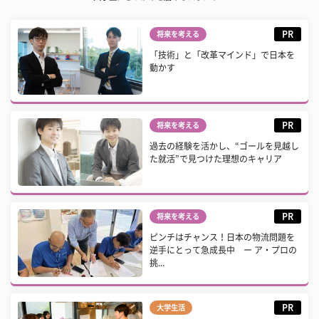
PR
将来を考える
「技術」と「改革マインド」で日本を
動かす
PR
将来を考える
過去の経験を活かし、“ゴールを見越し
た就活”で見つけた理想のキャリア
PR
将来を考える
ピンチはチャンス！日本の物流問題を
逆手にとって急成長中 ー ア・プロの
挑...
PR
大学生活