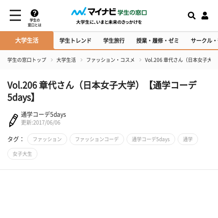
学生の
窓口とは
大学生活
学生トレンド
学生旅行
授業・履修・ゼミ
サークル・
学生の窓口トップ
大学生活
ファッション・コスメ
Vol.206 章代さん（日本女子大
Vol.206 章代さん（日本女子大学）【通学コーデ
5days】
通学コーデ5days
更新:2017/06/06
タグ：
ファッション
ファッションコーデ
通学コーデ5days
通学
女子大生