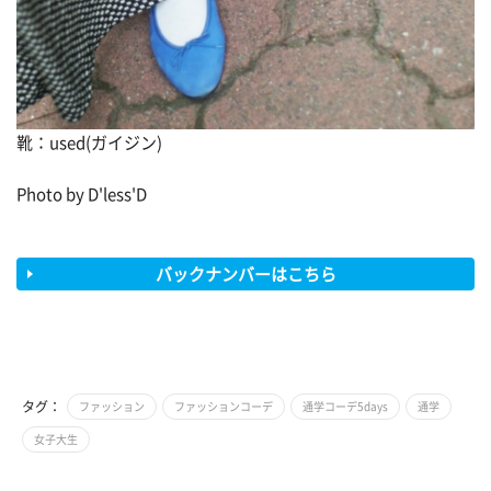
靴：used(ガイジン)
Photo by D'less'D
バックナンバーはこちら
タグ：
ファッション
ファッションコーデ
通学コーデ5days
通学
女子大生