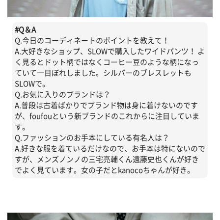
#
Q＆A
Q.今日のコーディネートのポイントを教えて！
A.大好きなショップ、SLOWで購入したワイドパンツ！ よ
く見るとドット柄ではなくコーヒー豆のような柄になっ
ていて一目ぼれしました。シルバーのブレスレットも
SLOWで。
Q.お気に入りのブランドは？
A.普段は古着ばかりでブランド物は身に着けないのです
が、foufouという新ブランドのこれからに注目していま
す。
Q.ファッションのお手本にしている有名人は？
A.好きな服を着ているだけなので、お手本は特にないので
すが、メンズノンノの三宅亮輔くん遠藤史也くんが好き
でよく見ています。女の子だとkanocoちゃんが好き。