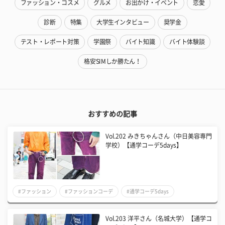
ファッション・コスメ
グルメ
お出かけ・イベント
恋愛
診断
特集
大学生インタビュー
奨学金
テスト・レポート対策
学園祭
バイト知識
バイト体験談
格安SIMしか勝たん！
おすすめの記事
Vol.202 みきちゃんさん（中日美容専門
学校）【通学コーデ5days】
#ファッション
#ファッションコーデ
#通学コーデ5days
Vol.203 洋平さん（名城大学）【通学コ