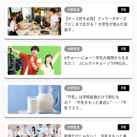
PR
大学生活
【チーズ好き必見】ブッラータチーズ
でどこまで広がる？ 大学生が挑んだ自
由す...
PR
大学生活
#ぎゅ〜〜にゅー！学生の発想から生ま
れた！ Jミルク×キョーソウPROJE...
PR
大学生活
「牛乳」は学校給食だけで飲むも
の？ “牛乳をもっと身近に”――「牛
乳でスマ...
PR
大学生活
給食だけじゃない！ 牛乳をもっと楽