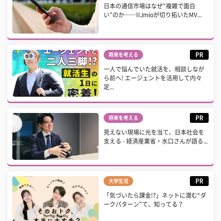
日本の通信市場はなぜ“複雑で面白
い”のか──IIJmioが切り拓いたMV...
PR
将来を考える
一人で悩んでいた就活を、相談しなが
ら前へ! エージェントを活用して内々
定...
PR
将来を考える
見えない現場に光を当て、日本社会を
支える - 経済産業省・水口さんが語る...
PR
大学生活
「気づいたら課金!?」ネットに潜む“ダ
ークパターン”て、知ってる？