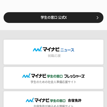
学生の窓口 公式X
学生のための社会人準備応援サイト
合宿免許が申込める情報サイト