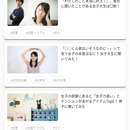
「わたしのこと本当に好き？」、彼氏
に聞いたことがある女子大生は〇割！
#恋愛
#恋愛トラブル
#恋人
「○○くん彼女いそうなのに～」って
言う女子の本音はなに？ 女子大生に聞
いてみた！
#大学生白書
#大学生
#女子大生
女子の部屋にあると「女子力高い」と
テンションがあがるアイテムTop5！ 男
子に聞いてみた
#恋愛
#恋愛トラブル
#モテ