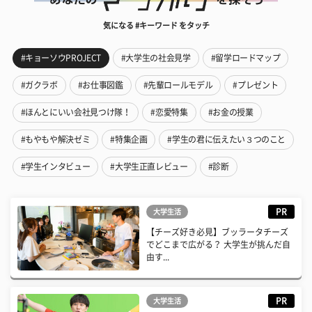
気になる #キーワード をタッチ
#キョーソウPROJECT
#大学生の社会見学
#留学ロードマップ
#ガクラボ
#お仕事図鑑
#先輩ロールモデル
#プレゼント
#ほんとにいい会社見つけ隊！
#恋愛特集
#お金の授業
#もやもや解決ゼミ
#特集企画
#学生の君に伝えたい３つのこと
#学生インタビュー
#大学生正直レビュー
#診断
PR
大学生活
【チーズ好き必見】ブッラータチーズ
でどこまで広がる？ 大学生が挑んだ自
由す...
PR
大学生活