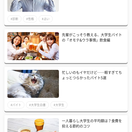
#診断
#性格
#占い
先輩がこっそり教える、大学生バイト
の「オモテ&ウラ事情」飲食編
忙しいのもイヤだけど……暇すぎてち
ょっとつらかったバイト5選
#バイト
#大学生白書
#大学生
一人暮らし大学生の平均額は？食費を
抑える節約のコツ