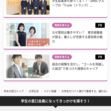
学生起業家も使ってる！？ - SMBCグル
ープの「Trunk（トランク）...
PR
将来を考える
なぜ愛知は働きやすい？ 東京経験者
が語る、暮らしが充実する愛知県の魅
力
PR
将来を考える
過去の経験を活かし、“ゴールを見越し
た就活”で見つけた理想のキャリア
学生の窓口トップ
大学生活
バイト知識
大学生がバイト選びで重視する、譲れない条
学生の窓口会員になってきっかけを探そう！