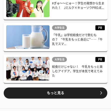
#ぎゅ〜〜にゅー！学生の発想から生ま
れた！ Jミルク×キョーソウPROJE...
PR
大学生活
「牛乳」は学校給食だけで飲むも
の？ “牛乳をもっと身近に”――「牛
乳でスマ...
PR
大学生活
給食だけじゃない！ 牛乳をもっと楽
しむアイデア、学生が本気で考えてみ
た
もっと見る