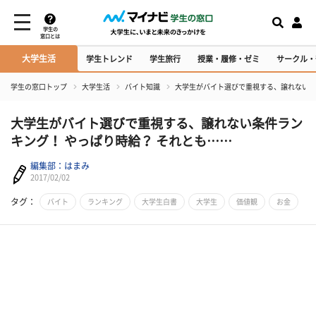
学生の
窓口とは
大学生活
学生トレンド
学生旅行
授業・履修・ゼミ
サークル・
学生の窓口トップ
大学生活
バイト知識
大学生がバイト選びで重視する、譲れない条
大学生がバイト選びで重視する、譲れない条件ラン
キング！ やっぱり時給？ それとも……
編集部：はまみ
2017/02/02
タグ：
バイト
ランキング
大学生白書
大学生
価値観
お金