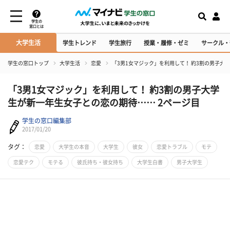
学生の
窓口とは
大学生活
学生トレンド
学生旅行
授業・履修・ゼミ
サークル・
学生の窓口トップ
大学生活
恋愛
「3男1女マジック」を利用して！ 約3割の男子大
「3男1女マジック」を利用して！ 約3割の男子大学
生が新一年生女子との恋の期待…… 2ページ目
学生の窓口編集部
2017/01/20
タグ：
恋愛
大学生の本音
大学生
彼女
恋愛トラブル
モテ
恋愛テク
モテる
彼氏持ち・彼女持ち
大学生白書
男子大学生