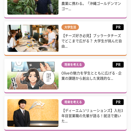
農業に携わる。「沖縄ゴールデンマン
ゴー...
PR
大学生活
【チーズ好き必見】ブッラータチーズ
でどこまで広がる？ 大学生が挑んだ自
由...
PR
将来を考える
Oliveの魅力を学生とともに広げる - 企
業の課題から創出した実践的な...
PR
将来を考える
【ディーエムソリューションズ】入社3
年目営業職の先輩が語る！就活で磨い
た...