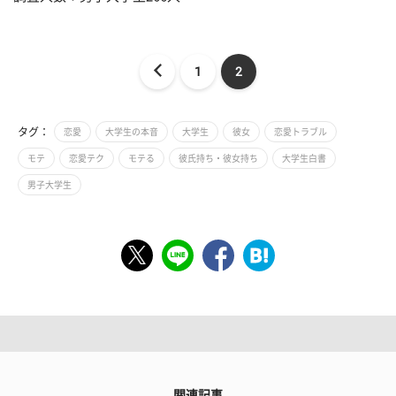
1
2
タグ：
恋愛
大学生の本音
大学生
彼女
恋愛トラブル
モテ
恋愛テク
モテる
彼氏持ち・彼女持ち
大学生白書
男子大学生
関連記事