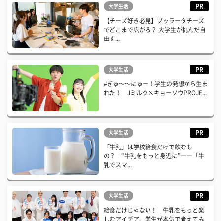
PR
大学生活
【チーズ好き必見】ブッラータチーズ
でどこまで広がる？ 大学生が挑んだ自
由す...
PR
大学生活
#ぎゅ〜〜にゅー！学生の発想から生ま
れた！ Jミルク×キョーソウPROJE...
PR
大学生活
「牛乳」は学校給食だけで飲むも
の？ “牛乳をもっと身近に”――「牛
乳でスマ...
PR
大学生活
給食だけじゃない！ 牛乳をもっと楽
しむアイデア、学生が本気で考えてみ