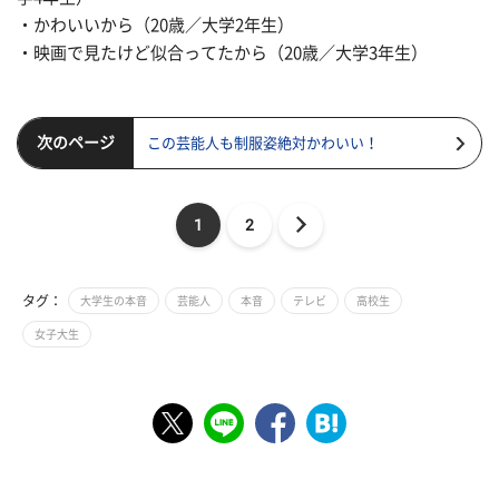
・かわいいから（20歳／大学2年生）
・映画で見たけど似合ってたから（20歳／大学3年生）
次のページ
この芸能人も制服姿絶対かわいい！
1
2
タグ：
大学生の本音
芸能人
本音
テレビ
高校生
女子大生