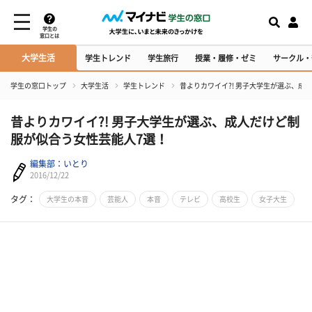
学生の
窓口とは
大学生活
学生トレンド
学生旅行
授業・履修・ゼミ
サークル・
学生の窓口トップ
大学生活
学生トレンド
昔よりカワイイ?! 男子大学生が選ぶ、成
昔よりカワイイ?! 男子大学生が選ぶ、成人だけど制
服が似合う女性芸能人7選！
編集部：いとり
2016/12/22
タグ：
大学生の本音
芸能人
本音
テレビ
高校生
女子大生