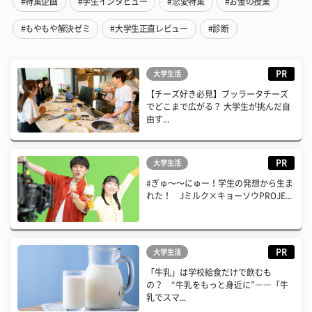
#特集企画
#学生インタビュー
#恋愛特集
#お金の授業
#もやもや解決ゼミ
#大学生正直レビュー
#診断
PR
大学生活
【チーズ好き必見】ブッラータチーズ
でどこまで広がる？ 大学生が挑んだ自
由す...
PR
大学生活
#ぎゅ〜〜にゅー！学生の発想から生ま
れた！ Jミルク×キョーソウPROJE...
PR
大学生活
「牛乳」は学校給食だけで飲むも
の？ “牛乳をもっと身近に”――「牛
乳でスマ...