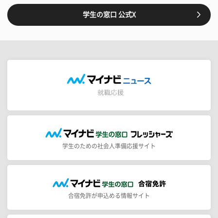
学生の窓口 公式X
学生のための社会人準備応援サイト
合宿免許が申込める情報サイト