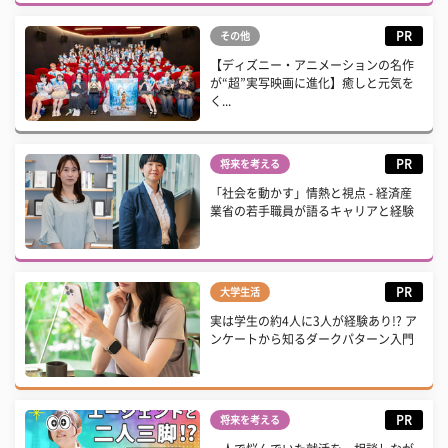
PR
その他
【ディズニー・アニメーションの名作
が“超”実写映画に進化】癒しと元気を
く...
PR
将来を考える
「社会を動かす」情熱と視点 - 経済産
業省の若手職員が語るキャリアと経験
PR
大学生活
実は学生の約4人に3人が経験あり!? ア
ンケートから知るダークパターン入門
PR
将来を考える