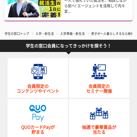
一人で悩んでいた就活を、相談しなが
ら前へ! エージェントを活用して内々
定...
学生の窓口トップ
入学・新生活
入学準備・新生活
男子が一人暮らしするなら絶対に
学生の窓口会員になってきっかけを探そう！
会員限定の
会員限定の
コンテンツやイベント
セミナー開催
QUOカードPayが
抽選で豪華賞品が
貯まる
当たる