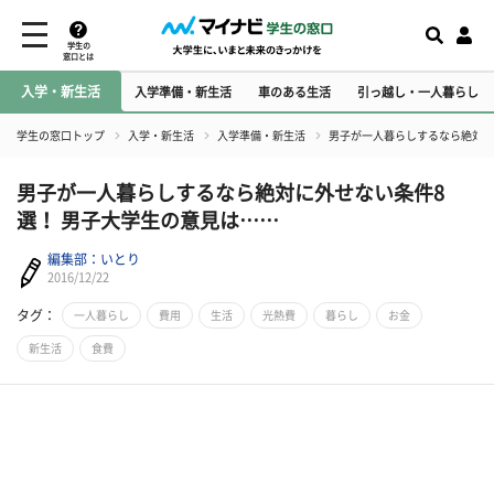
学生の
窓口とは
入学・新生活
入学準備・新生活
車のある生活
引っ越し・一人暮らし
学生の窓口トップ
入学・新生活
入学準備・新生活
男子が一人暮らしするなら絶対に
男子が一人暮らしするなら絶対に外せない条件8
選！ 男子大学生の意見は……
編集部：いとり
2016/12/22
タグ：
一人暮らし
費用
生活
光熱費
暮らし
お金
新生活
食費