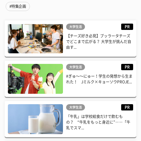
#特集企画
PR
大学生活
【チーズ好き必見】ブッラータチーズ
でどこまで広がる？ 大学生が挑んだ自
由す...
PR
大学生活
#ぎゅ〜〜にゅー！学生の発想から生ま
れた！ Jミルク×キョーソウPROJE...
PR
大学生活
「牛乳」は学校給食だけで飲むも
の？ “牛乳をもっと身近に”――「牛
乳でスマ...