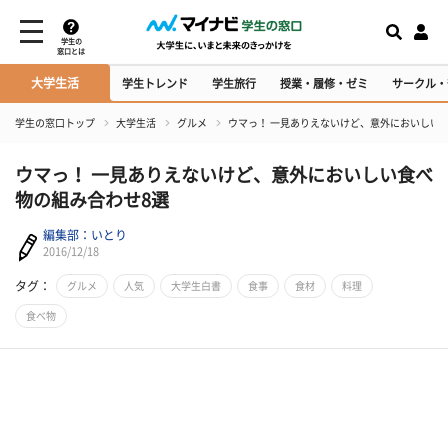
学生の
窓口とは
大学生活
学生トレンド
学生旅行
授業・履修・ゼミ
サークル・
学生の窓口トップ
大学生活
グルメ
ウマっ！ 一見ありえないけど、意外においしい
ウマっ！ 一見ありえないけど、意外においしい食べ
物の組み合わせ8選
編集部：いとり
2016/12/18
タグ：
グルメ
人気
大学生白書
食事
食材
料理
食べ物