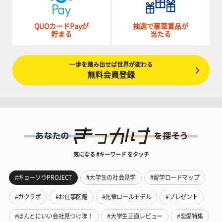
QUOカードPayが
抽選で豪華賞品が
貯まる
当たる
一歩を踏み出せば世界が変わる
無料会員登録
気になる #キーワード をタッチ
#キョーソウPROJECT
#大学生の社会見学
#留学ロードマップ
#ガクラボ
#お仕事図鑑
#先輩ロールモデル
#プレゼント
#ほんとにいい会社見つけ隊！
#大学生正直レビュー
#恋愛特集