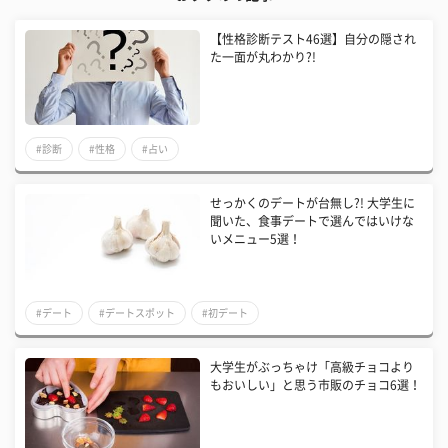
【性格診断テスト46選】自分の隠され
た一面が丸わかり?!
#診断
#性格
#占い
せっかくのデートが台無し?! 大学生に
聞いた、食事デートで選んではいけな
いメニュー5選！
#デート
#デートスポット
#初デート
大学生がぶっちゃけ「高級チョコより
もおいしい」と思う市販のチョコ6選！