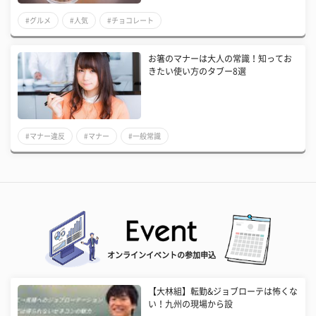
#グルメ
#人気
#チョコレート
お箸のマナーは大人の常識！知ってお
きたい使い方のタブー8選
#マナー違反
#マナー
#一般常識
オンラインイベントの参加申込
【大林組】転勤&ジョブローテは怖くな
い！九州の現場から設