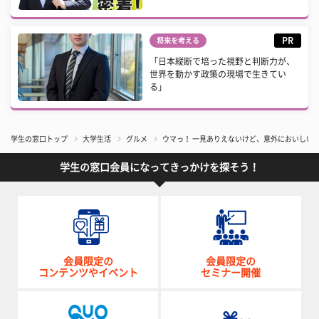
PR
将来を考える
「日本縦断で培った視野と判断力が、
世界を動かす政策の現場で生きてい
る」
学生の窓口トップ
大学生活
グルメ
ウマっ！ 一見ありえないけど、意外においしい
学生の窓口会員になってきっかけを探そう！
会員限定の
会員限定の
コンテンツやイベント
セミナー開催