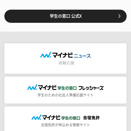
学生の窓口 公式X
学生のための社会人準備応援サイト
合宿免許が申込める情報サイト