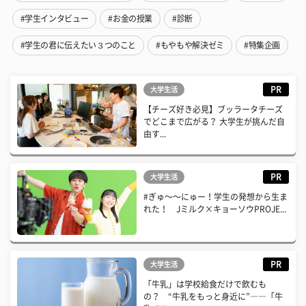
#学生インタビュー
#お金の授業
#診断
#学生の君に伝えたい３つのこと
#もやもや解決ゼミ
#特集企画
PR
大学生活
【チーズ好き必見】ブッラータチーズ
でどこまで広がる？ 大学生が挑んだ自
由す...
PR
大学生活
#ぎゅ〜〜にゅー！学生の発想から生ま
れた！ Jミルク×キョーソウPROJE...
PR
大学生活
「牛乳」は学校給食だけで飲むも
の？ “牛乳をもっと身近に”――「牛