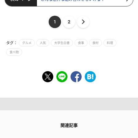
1
2
タグ：
グルメ
人気
大学生白書
食事
食材
料理
食べ物
関連記事