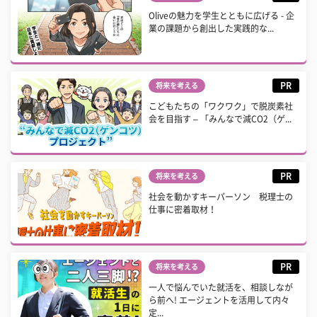
Oliveの魅力を学生とともに広げる - 企
業の課題から創出した実践的な...
PR
将来を考える
こどもたちの「ワクワク」で脱炭素社
会を目指す – 「みんなで減CO2（ゲ...
PR
将来を考える
社会を動かすキーパーソン 税理士の
仕事に密着取材！
PR
将来を考える
一人で悩んでいた就活を、相談しなが
ら前へ! エージェントを活用して内々
定...