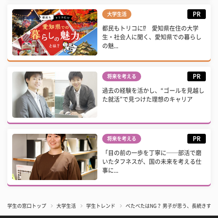
PR
大学生活
都民もトリコに⁉ 愛知県在住の大学
生・社会人に聞く、愛知県での暮らし
の魅...
PR
将来を考える
過去の経験を活かし、“ゴールを見越し
た就活”で見つけた理想のキャリア
PR
将来を考える
「目の前の一歩を丁寧に──部活で磨
いたタフネスが、国の未来を考える仕
事に...
学生の窓口トップ
大学生活
学生トレンド
べたべたはNG？ 男子が思う、長続きするカ