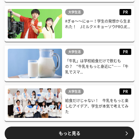
PR
大学生活
#ぎゅ〜〜にゅー！学生の発想から生ま
れた！ Jミルク×キョーソウPROJE...
PR
大学生活
「牛乳」は学校給食だけで飲むも
の？ “牛乳をもっと身近に”――「牛
乳でスマ...
PR
大学生活
給食だけじゃない！ 牛乳をもっと楽
しむアイデア、学生が本気で考えてみ
た
もっと見る