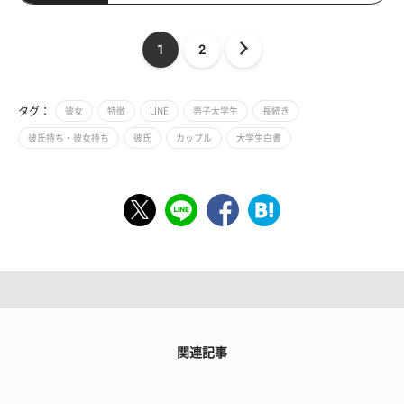
1
2
タグ：
彼女
特徴
LINE
男子大学生
長続き
彼氏持ち・彼女持ち
彼氏
カップル
大学生白書
関連記事