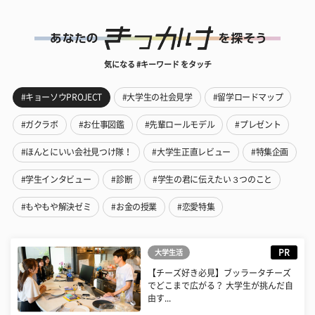
気になる #キーワード をタッチ
#キョーソウPROJECT
#大学生の社会見学
#留学ロードマップ
#ガクラボ
#お仕事図鑑
#先輩ロールモデル
#プレゼント
#ほんとにいい会社見つけ隊！
#大学生正直レビュー
#特集企画
#学生インタビュー
#診断
#学生の君に伝えたい３つのこと
#もやもや解決ゼミ
#お金の授業
#恋愛特集
PR
大学生活
【チーズ好き必見】ブッラータチーズ
でどこまで広がる？ 大学生が挑んだ自
由す...