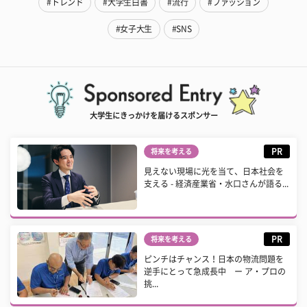
#トレンド
#大学生白書
#流行
#ファッション
#女子大生
#SNS
大学生にきっかけを届けるスポンサー
PR
将来を考える
見えない現場に光を当て、日本社会を
支える - 経済産業省・水口さんが語る...
PR
将来を考える
ピンチはチャンス！日本の物流問題を
逆手にとって急成長中 ー ア・プロの
挑...