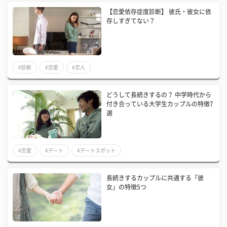
【恋愛依存症度診断】 彼氏・彼女に依
存しすぎてない？
#診断
#恋愛
#恋人
どうして長続きするの？ 中学時代から
付き合っている大学生カップルの特徴7
選
#恋愛
#デート
#デートスポット
長続きするカップルに共通する「彼
女」の特徴5つ