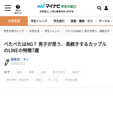
学生の
窓口とは
大学生活
学生トレンド
学生旅行
授業・履修・ゼミ
サークル・
学生の窓口トップ
大学生活
学生トレンド
べたべたはNG？ 男子が思う、長続きするカ
べたべたはNG？ 男子が思う、長続きするカップル
のLINEの特徴7選
編集部：すい
2016/12/13
タグ：
彼女
特徴
LINE
男子大学生
長続き
彼氏持ち・彼女持ち
彼氏
カップル
大学生白書