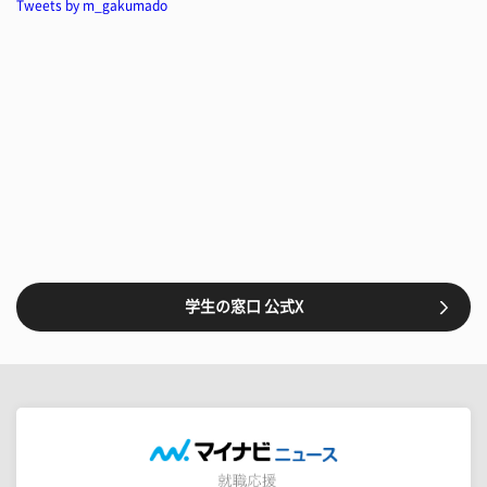
Tweets by m_gakumado
学生の窓口 公式X