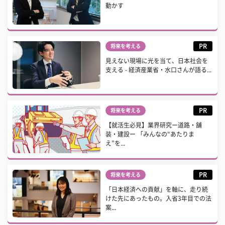
動かす
PR
将来を考える
見えない現場に光を当て、日本社会を
支える - 経済産業省・水口さんが語る...
PR
将来を考える
【就活生必見】業界研究ー道路・舗
装・建設ー 「みんなの“あたりま
え”を...
PR
将来を考える
「日本経済への貢献」を軸に、走り続
けた先にあったもの。入省3年目での法
案...