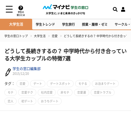
学生の
窓口とは
大学生活
学生トレンド
学生旅行
授業・履修・ゼミ
サークル・
学生の窓口トップ
大学生活
恋愛
どうして長続きするの？ 中学時代から付き合って
どうして長続きするの？ 中学時代から付き合ってい
る大学生カップルの特徴7選
学生の窓口編集部
2015/12/20
タグ：
恋愛
デート
デートスポット
モテる
お泊まりデート
モテ
恋愛テク
社内恋愛
非モテ
恋愛運
恋愛トラブル
恋人
初デート
おうちデート