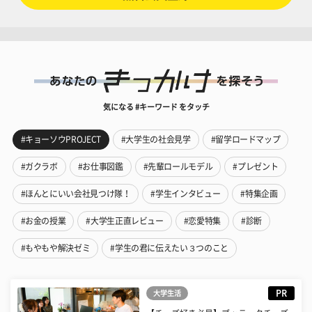
気になる #キーワード をタッチ
#キョーソウPROJECT
#大学生の社会見学
#留学ロードマップ
#ガクラボ
#お仕事図鑑
#先輩ロールモデル
#プレゼント
#ほんとにいい会社見つけ隊！
#学生インタビュー
#特集企画
#お金の授業
#大学生正直レビュー
#恋愛特集
#診断
#もやもや解決ゼミ
#学生の君に伝えたい３つのこと
PR
大学生活