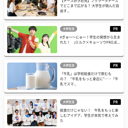
【チーズ好き必見】ブッラータチーズ
でどこまで広がる？ 大学生が挑んだ自
由す...
PR
大学生活
#ぎゅ〜〜にゅー！学生の発想から生ま
れた！ Jミルク×キョーソウPROJE...
PR
大学生活
「牛乳」は学校給食だけで飲むも
の？ “牛乳をもっと身近に”――「牛
乳でスマ...
PR
大学生活
給食だけじゃない！ 牛乳をもっと楽
しむアイデア、学生が本気で考えてみ
た