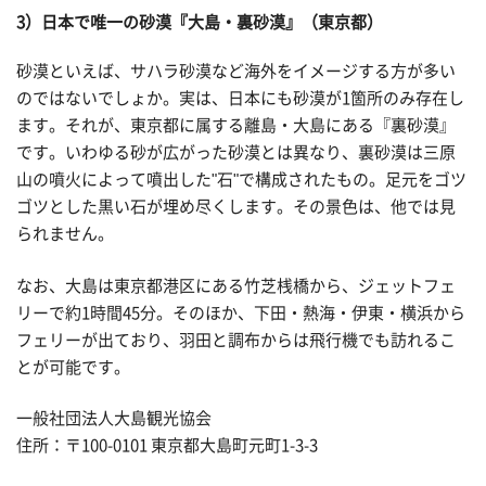
3）日本で唯一の砂漠『大島・裏砂漠』（東京都）
砂漠といえば、サハラ砂漠など海外をイメージする方が多い
のではないでしょか。実は、日本にも砂漠が1箇所のみ存在し
ます。それが、東京都に属する離島・大島にある『裏砂漠』
です。いわゆる砂が広がった砂漠とは異なり、裏砂漠は三原
山の噴火によって噴出した"石"で構成されたもの。足元をゴツ
ゴツとした黒い石が埋め尽くします。その景色は、他では見
られません。
なお、大島は東京都港区にある竹芝桟橋から、ジェットフェ
リーで約1時間45分。そのほか、下田・熱海・伊東・横浜から
フェリーが出ており、羽田と調布からは飛行機でも訪れるこ
とが可能です。
一般社団法人大島観光協会
住所：〒100-0101 東京都大島町元町1-3-3