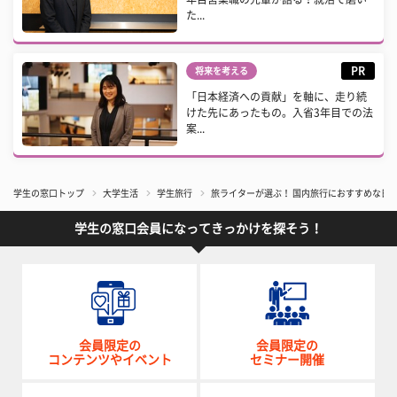
た...
PR
将来を考える
「日本経済への貢献」を軸に、走り続
けた先にあったもの。入省3年目での法
案...
学生の窓口トップ
大学生活
学生旅行
旅ライターが選ぶ！ 国内旅行におすすめな日本
学生の窓口会員になってきっかけを探そう！
会員限定の
会員限定の
コンテンツやイベント
セミナー開催