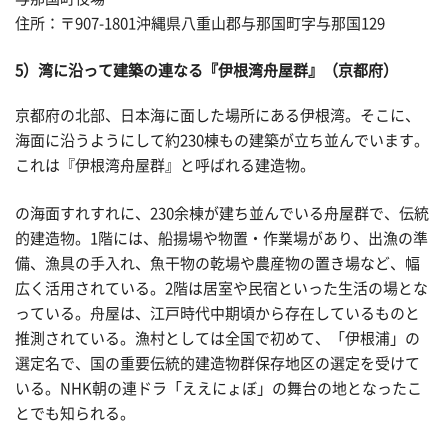
住所：〒907-1801沖縄県八重山郡与那国町字与那国129
5）湾に沿って建築の連なる『伊根湾舟屋群』（京都府）
京都府の北部、日本海に面した場所にある伊根湾。そこに、
海面に沿うようにして約230棟もの建築が立ち並んでいます。
これは『伊根湾舟屋群』と呼ばれる建造物。
の海面すれすれに、230余棟が建ち並んでいる舟屋群で、伝統
的建造物。1階には、船揚場や物置・作業場があり、出漁の準
備、漁具の手入れ、魚干物の乾場や農産物の置き場など、幅
広く活用されている。2階は居室や民宿といった生活の場とな
っている。舟屋は、江戸時代中期頃から存在しているものと
推測されている。漁村としては全国で初めて、「伊根浦」の
選定名で、国の重要伝統的建造物群保存地区の選定を受けて
いる。NHK朝の連ドラ「ええにょぼ」の舞台の地となったこ
とでも知られる。