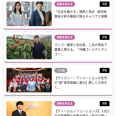
PR
将来を考える
「社会を動かす」情熱と視点 - 経済産
業省の若手職員が語るキャリアと経験
PR
将来を考える
マンゴー農家と会社員、二足の草鞋で
農業に携わる。「沖縄ゴールデンマン
ゴー...
PR
その他
【ディズニー・アニメーションの名作
が“超”実写映画に進化】癒しと元気を
く...
PR
将来を考える
【ディーエムソリューションズ】入社3
年目営業職の先輩が語る！就活で磨い