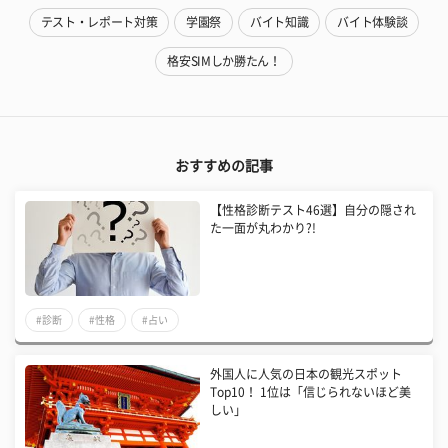
テスト・レポート対策
学園祭
バイト知識
バイト体験談
格安SIMしか勝たん！
おすすめの記事
【性格診断テスト46選】自分の隠され
た一面が丸わかり?!
#診断
#性格
#占い
外国人に人気の日本の観光スポット
Top10！ 1位は「信じられないほど美
しい」