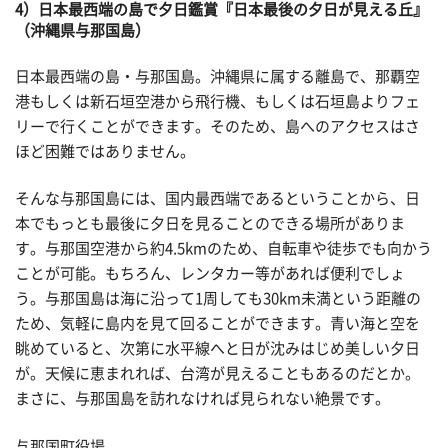
4）日本最西端の島で夕日鑑賞『日本最後の夕日が見える丘』
（沖縄県与那国島）
日本最西端の島・与那国島。沖縄県に属する離島で、那覇空
港もしくは新石垣空港から飛行機、もしくは石垣島よりフェ
リーで行くことができます。そのため、島へのアクセスはさ
ほど困難ではありません。
そんな与那国島には、国内最西端であるということから、日
本でもっとも最後に夕日を見ることのできる場所がありま
す。与那国空港から約4.5kmのため、自転車や徒歩でも向かう
ことが可能。もちろん、レンタカー等があれば便利でしょ
う。与那国島は海に沿って1周しても30km未満という距離の
ため、気軽に島内を見て回ることができます。青い海と空を
眺めていると、次第に水平線へと日が沈みはじめ美しい夕日
が。天候に恵まれれば、台湾が見えることもあるのだとか。
まさに、与那国島を訪れなければ見られない絶景です。
与那国町役場