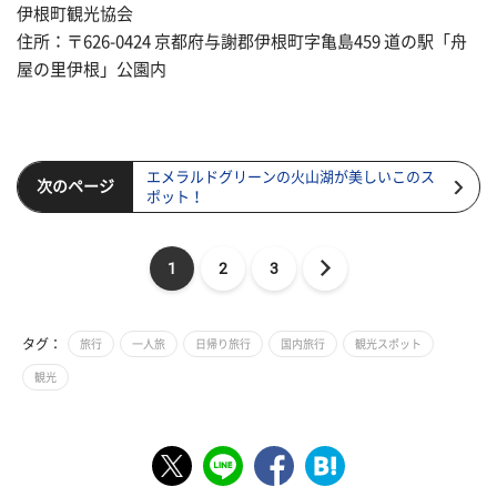
伊根町観光協会
住所：〒626-0424 京都府与謝郡伊根町字亀島459 道の駅「舟
屋の里伊根」公園内
エメラルドグリーンの火山湖が美しいこのス
次のページ
ポット！
1
2
3
タグ：
旅行
一人旅
日帰り旅行
国内旅行
観光スポット
観光