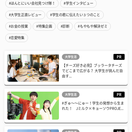
#ほんとにいい会社見つけ隊！
#学生インタビュー
#大学生正直レビュー
#学生の君に伝えたい３つのこと
#お金の授業
#特集企画
#診断
#もやもや解決ゼミ
#恋愛特集
PR
大学生活
【チーズ好き必見】ブッラータチーズ
でどこまで広がる？ 大学生が挑んだ自
由す...
PR
大学生活
#ぎゅ〜〜にゅー！学生の発想から生ま
れた！ Jミルク×キョーソウPROJE...