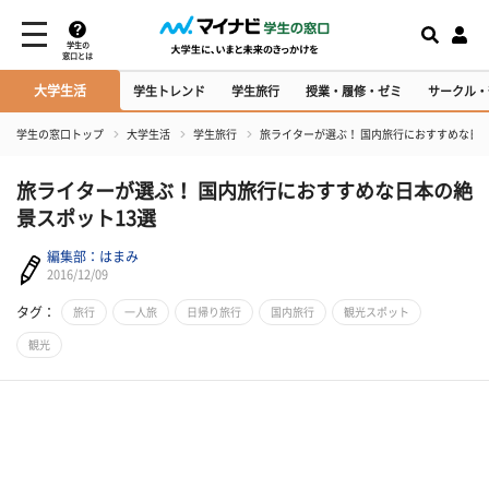
学生の
窓口とは
大学生活
学生トレンド
学生旅行
授業・履修・ゼミ
サークル・
学生の窓口トップ
大学生活
学生旅行
旅ライターが選ぶ！ 国内旅行におすすめな日本
旅ライターが選ぶ！ 国内旅行におすすめな日本の絶
景スポット13選
編集部：はまみ
2016/12/09
タグ：
旅行
一人旅
日帰り旅行
国内旅行
観光スポット
観光