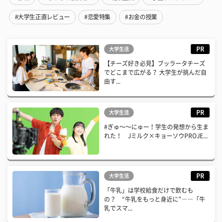
#大学生正直レビュー
#恋愛特集
#お金の授業
PR
大学生活
【チーズ好き必見】ブッラータチーズ
でどこまで広がる？ 大学生が挑んだ自
由す...
PR
大学生活
#ぎゅ〜〜にゅー！学生の発想から生ま
れた！ Jミルク×キョーソウPROJE...
PR
大学生活
「牛乳」は学校給食だけで飲むも
の？ “牛乳をもっと身近に”――「牛
乳でスマ...