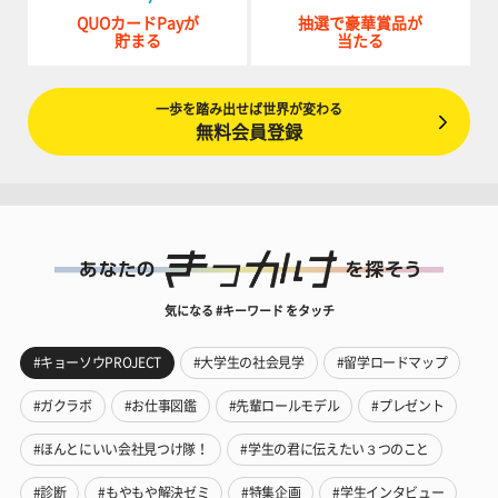
QUOカードPayが
抽選で豪華賞品が
貯まる
当たる
一歩を踏み出せば世界が変わる
無料会員登録
気になる #キーワード をタッチ
#キョーソウPROJECT
#大学生の社会見学
#留学ロードマップ
#ガクラボ
#お仕事図鑑
#先輩ロールモデル
#プレゼント
#ほんとにいい会社見つけ隊！
#学生の君に伝えたい３つのこと
#診断
#もやもや解決ゼミ
#特集企画
#学生インタビュー