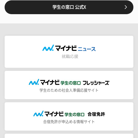
学生の窓口 公式X
学生のための社会人準備応援サイト
合宿免許が申込める情報サイト