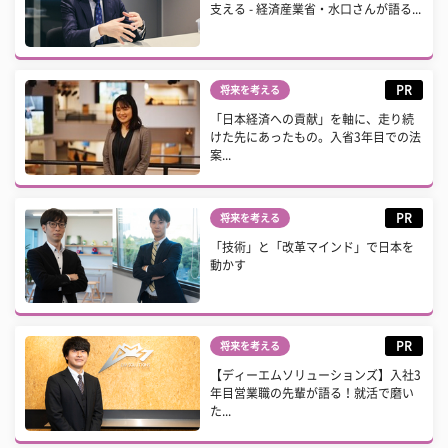
支える - 経済産業省・水口さんが語る...
PR
将来を考える
「日本経済への貢献」を軸に、走り続
けた先にあったもの。入省3年目での法
案...
PR
将来を考える
「技術」と「改革マインド」で日本を
動かす
PR
将来を考える
【ディーエムソリューションズ】入社3
年目営業職の先輩が語る！就活で磨い
た...