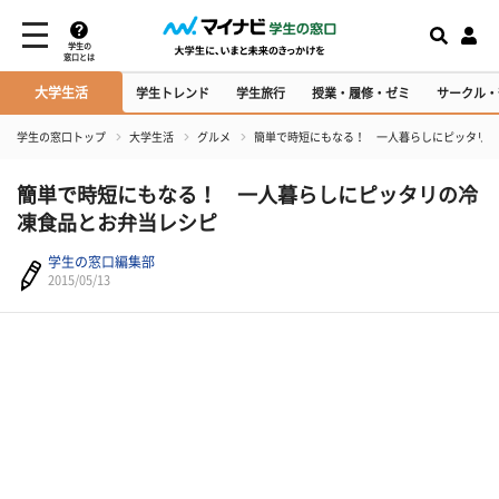
学生の
窓口とは
大学生活
学生トレンド
学生旅行
授業・履修・ゼミ
サークル・
学生の窓口トップ
大学生活
グルメ
簡単で時短にもなる！ 一人暮らしにピッタリの
簡単で時短にもなる！ 一人暮らしにピッタリの冷
凍食品とお弁当レシピ
学生の窓口編集部
2015/05/13