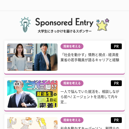
大学生にきっかけを届けるスポンサー
PR
将来を考える
「社会を動かす」情熱と視点 - 経済産
業省の若手職員が語るキャリアと経験
PR
将来を考える
一人で悩んでいた就活を、相談しなが
ら前へ! エージェントを活用して内々
定...
PR
将来を考える
社会を動かすキーパーソン 税理士の