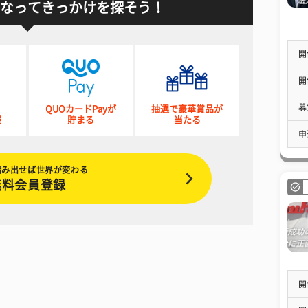
なってきっかけを探そう！
開
開
募
QUOカードPayが
抽選で豪華賞品が
催
貯まる
当たる
申
踏み出せば世界が変わる
無料会員登録
開