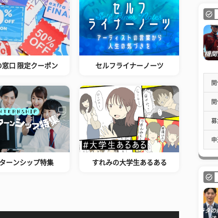
の窓口 限定クーポン
セルフライナーノーツ
開
開
募
申
ターンシップ特集
すれみの大学生あるある