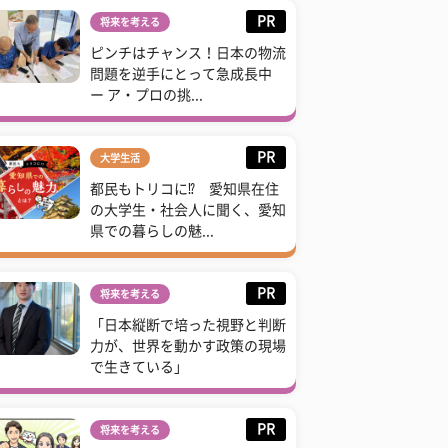
PR
将来を考える
ピンチはチャンス！日本の物流
問題を逆手にとって急成長中
ー ア・プロの挑...
PR
大学生活
都民もトリコに⁉ 愛知県在住
の大学生・社会人に聞く、愛知
県での暮らしの魅...
PR
将来を考える
「日本縦断で培った視野と判断
力が、世界を動かす政策の現場
で生きている」
PR
将来を考える