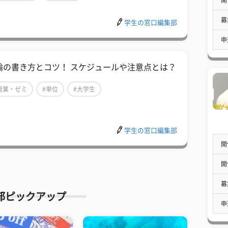
募
学生の窓口編集部
申
論の書き方とコツ！ スケジュールや注意点とは？
授業・ゼミ
#単位
#大学生
学生の窓口編集部
開
開
募
部ピックアップ
申