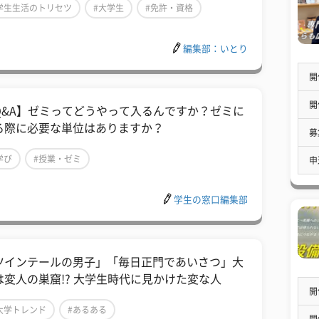
学生生活のトリセツ
#大学生
#免許・資格
編集部：いとり
開
開
Q&A】ゼミってどうやって入るんですか？ゼミに
る際に必要な単位はありますか？
募
学び
#授業・ゼミ
申
学生の窓口編集部
ツインテールの男子」「毎日正門であいさつ」大
は変人の巣窟!? 大学生時代に見かけた変な人
開
大学トレンド
#あるある
開