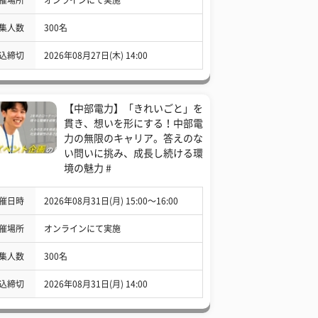
集人数
300名
込締切
2026年08月27日(木) 14:00
【中部電力】「きれいごと」を
貫き、想いを形にする！中部電
力の無限のキャリア。答えのな
い問いに挑み、成長し続ける環
境の魅力 #
催日時
2026年08月31日(月) 15:00〜16:00
催場所
オンラインにて実施
集人数
300名
込締切
2026年08月31日(月) 14:00