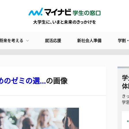
将来を考える
就活応援
新社会人準備
学割
学
のゼミの選...
の画像
体
き
学