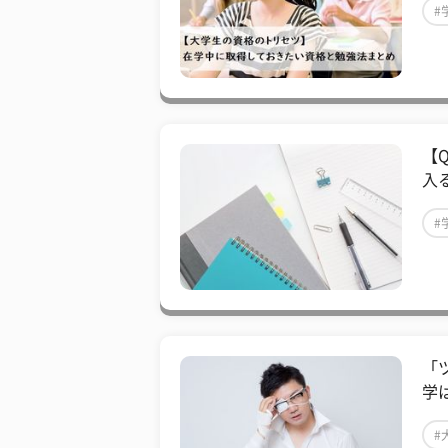
#
【
入
#
「
学
#