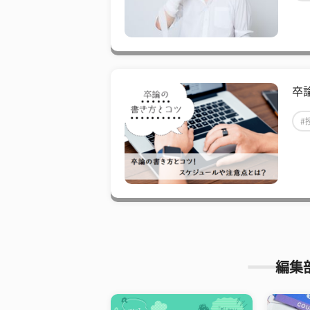
卒
#
編集