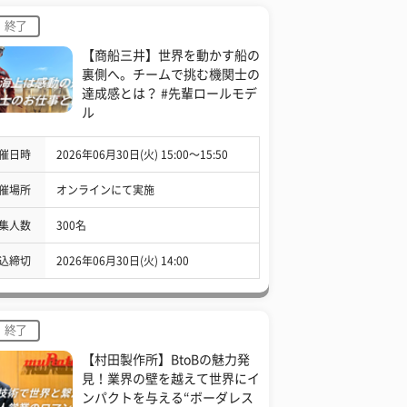
終了
【商船三井】世界を動かす船の
裏側へ。チームで挑む機関士の
達成感とは？ #先輩ロールモデ
ル
催日時
2026年06月30日(火) 15:00〜15:50
催場所
オンラインにて実施
集人数
300名
込締切
2026年06月30日(火) 14:00
終了
【村田製作所】BtoBの魅力発
見！業界の壁を越えて世界にイ
ンパクトを与える“ボーダレス