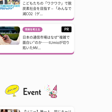
こどもたちの「ワクワク」で脱
炭素社会を目指す – 「みんなで
減CO2（ゲ...
PR
将来を考える
日本の通信市場はなぜ“複雑で
面白い”のか──IIJmioが切り
拓いたMV...
【ソニー】誰一人、同じキャリ